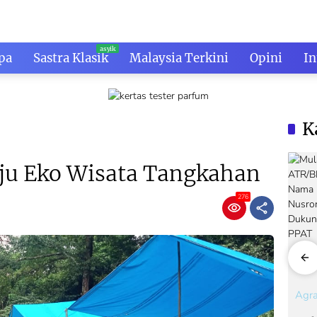
pa
Sastra Klasik
Malaysia Terkini
Opini
In
K
ju Eko Wisata Tangkahan
276
Agraria
Agraria
Agra