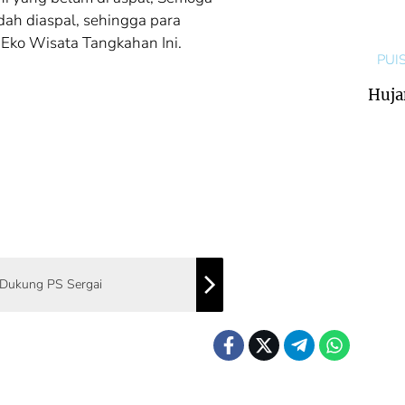
dah diaspal, sehingga para
Eko Wisata Tangkahan Ini.
PUIS
Huja
 Dukung PS Sergai
TA
Kota Medan