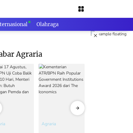
ternasional
Olahraga
×
abar Agraria
ria
Agraria
Agraria