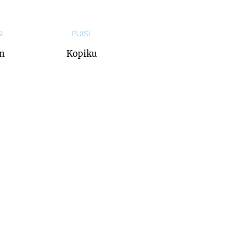
I
PUISI
n
Kopiku