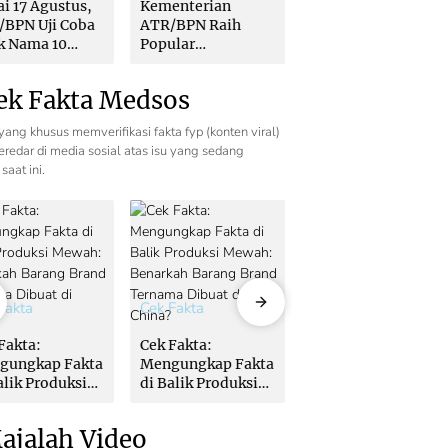
i 17 Agustus,
Kementerian
Mulai 17 Agustus,
/BPN Uji Coba
ATR/BPN Raih
ATR/BPN Uji Coba
k Nama 10
Popular
Balik Nama 10
, Menteri
Government
Hari, Menteri
ron: Butuh
Institutions Award
Nusron: Butuh
ek Fakta Medsos
ungan Pemda
2026 dari The
Dukungan Pemda
 PPAT
Iconomics
dan PPAT
yang khusus memverifikasi fakta fyp (konten viral)
redar di media sosial atas isu yang sedang
saat ini.
Fakta
Cek Fakta
Cek Fakta
Fakta:
Cek Fakta:
Cek Fakta:
gungkap Fakta
Mengungkap Fakta
Mengungkap Fakta
alik Produksi
di Balik Produksi
di Balik Produksi
ah: Benarkah
Mewah: Benarkah
Mewah: Benarkah
ang Brand
Barang Brand
Barang Brand
ajalah Video
ama Dibuat di
Ternama Dibuat di
Ternama Dibuat di