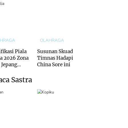
AHRAGA
OLAHRAGA
fikasi Piala
Susunan Skuad
a 2026 Zona
Timnas Hadapi
: Jepang
China Sore ini
is Kalah dari
ralia
aca Sastra