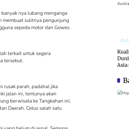
, banyak nya lubang menganga
n membuat sulitnya pengunjung
egguna sepeda motor dan Gowes.
OL
Kuali
h terkait untuk segera
Duni
a tersebut.
Asia
Nyar
Aust
B
i rusak parah, padahal jika
 jalan ini, tentunya akan
ung berwisata ke Tangkahan ini,
an Daerah. Cetus salah satu
ni yang belum di aspal, Semoga