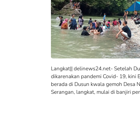
Mulai 17 Agustus,
Kementerian
ATR/BPN Uji Coba
ATR/BPN Rai
Balik Nama 10
Popular
Hari, Menteri
Government
Nusron: Butuh
Institutions 
Dukungan Pemda
2026 dari The
dan PPAT
Iconomics
Langkat|| delinews24.net- Setelah Du
dikarenakan pandemi Covid- 19, kini 
berada di Dusun kwala gemoh Desa N
Serangan, langkat, mulai di banjiri 
Cek Fakta
Cek Fakta
Cek Fakta:
Cek Fakta:
Mengungkap Fakta
Mengungkap 
di Balik Produksi
di Balik Prod
Mewah: Benarkah
Mewah: Bena
Barang Brand
Barang Brand
Ternama Dibuat di
Ternama Dibu