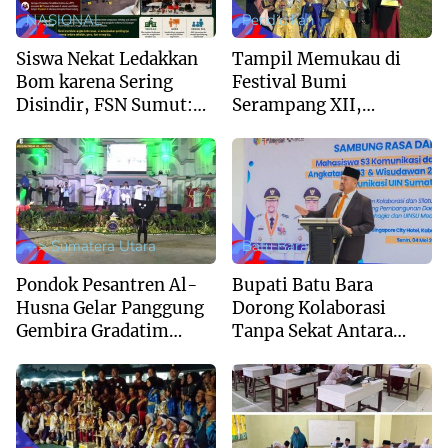
NASIONAL
Pendidikan
Siswa Nekat Ledakkan
Tampil Memukau di
Bom karena Sering
Festival Bumi
Disindir, FSN Sumut:
Serampang XII,
Sekolah Jangan Hanya
Marching Band MIS Al-
Kejar Nilai Akademik
Husna Sabet Juara
Umum I
--> Sumatera Utara
Batu Bara
Pondok Pesantren Al-
Bupati Batu Bara
Husna Gelar Panggung
Dorong Kolaborasi
Gembira Gradatim
Tanpa Sekat Antara
Generation : Perpaduan
Pemerintah dan
Syukur dan Kreativitas
Akademisi UINSU
Santri