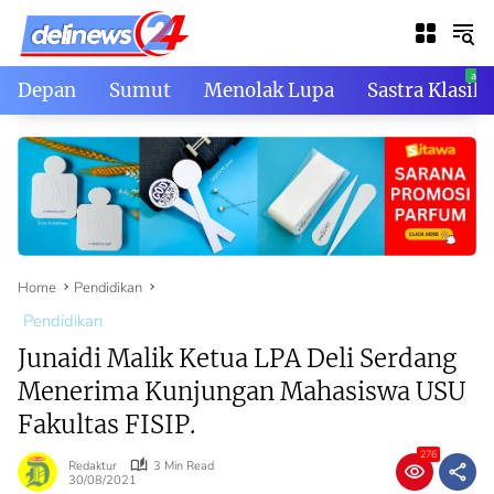
Skip
to
content
Depan
Sumut
Menolak Lupa
Sastra Klasik
Home
Pendidikan
Pendidikan
Junaidi Malik Ketua LPA Deli Serdang
Menerima Kunjungan Mahasiswa USU
Fakultas FISIP.
276
Redaktur
3 Min Read
30/08/2021