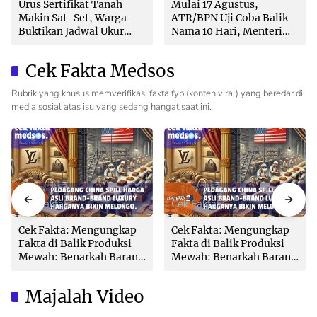
Urus Sertifikat Tanah
Mulai 17 Agustus,
Makin Sat-Set, Warga
ATR/BPN Uji Coba Balik
Buktikan Jadwal Ukur
Nama 10 Hari, Menteri
Langsung Ditentukan di
Nusron: Butuh Dukungan
Loket
Pemda dan PPAT
Cek Fakta Medsos
Rubrik yang khusus memverifikasi fakta fyp (konten viral) yang beredar di
media sosial atas isu yang sedang hangat saat ini.
Cek Fakta
Cek Fakta
Cek Fakta: Mengungkap
Cek Fakta: Mengungkap
Fakta di Balik Produksi
Fakta di Balik Produksi
Mewah: Benarkah Barang
Mewah: Benarkah Barang
Brand Ternama Dibuat di
Brand Ternama Dibuat di
China?
China?
Majalah Video