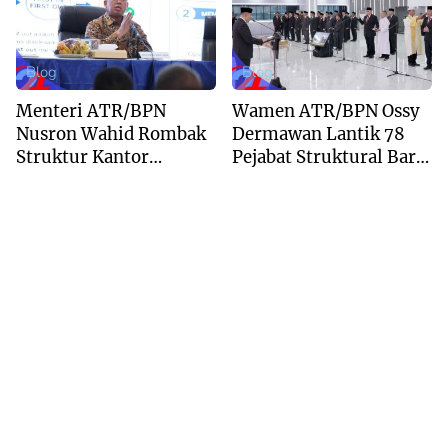
Blog
Blog
Menteri ATR/BPN
Wamen ATR/BPN Ossy
Nusron Wahid Rombak
Dermawan Lantik 78
Struktur Kantor
Pejabat Struktural Baru
Pertanahan Menjadi
di Jakarta
Pendekatan
Kewilayahan