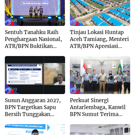
Blog
Blog
Sentuh Tanahku Raih
Tinjau Lokasi Huntap
Penghargaan Nasional,
Aceh Tamiang, Menteri
ATR/BPN Buktikan
ATR/BPN Apresiasi
Komitmen Digitalisasi
Dukungan Yayasan
Layanan Pertanahan
Buddha Tzu Chi dan
Aguan
Blog
Blog
Susun Anggaran 2027,
Perkuat Sinergi
BPN Targetkan Sapu
Antarlembaga, Kanwil
Bersih Tunggakan
BPN Sumut Terima
Berkas dan Beri
Kunjungan Balai Harta
Kepastian Waktu
Peninggalan
Layanan