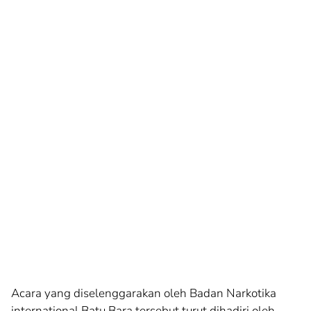
Acara yang diselenggarakan oleh Badan Narkotika
international Batu Bara tersebut turut dihadiri oleh