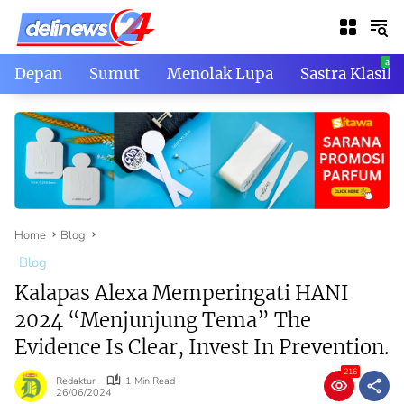
Skip
to
content
Depan
Sumut
Menolak Lupa
Sastra Klasik
Home
Blog
Blog
Kalapas Alexa Memperingati HANI
2024 “Menjunjung Tema” The
Evidence Is Clear, Invest In Prevention.
216
Redaktur
1 Min Read
26/06/2024