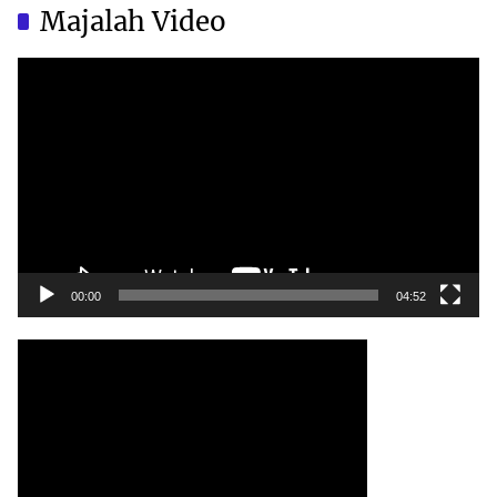
China?
China?
Majalah Video
Video
Player
00:00
04:52