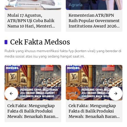
Agraria
Agraria
Mulai 17 Agustus,
Kementerian ATR/BPN
ATR/BPN Uji Coba Balik
Raih Popular Government
Nama 10 Hari, Menteri
Institutions Award 2026
Nusron: Butuh Dukungan
dari The Iconomics
Pemda dan PPAT
Cek Fakta Medsos
Rubrik yang khusus memverifikasi fakta fyp (konten viral) yang beredar di
media sosial atas isu yang sedang hangat saat ini.
Cek Fakta
Cek Fakta
Cek Fakta: Mengungkap
Cek Fakta: Mengungkap
Fakta di Balik Produksi
Fakta di Balik Produksi
Mewah: Benarkah Barang
Mewah: Benarkah Barang
Brand Ternama Dibuat di
Brand Ternama Dibuat di