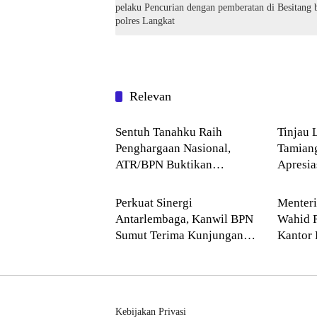
pelaku Pencurian dengan pemberatan di Besitang berhasil
polres Langkat
Relevan
Blog
Blog
Sentuh Tanahku Raih
Tinjau 
Penghargaan Nasional,
Tamian
ATR/BPN Buktikan
Apresi
Blog
Blog
Komitmen Digitalisasi
Buddha
Layanan Pertanahan
Perkuat Sinergi
Menter
Antarlembaga, Kanwil BPN
Wahid 
Sumut Terima Kunjungan
Kantor 
Balai Harta Peninggalan
Pendek
Kebijakan Privasi