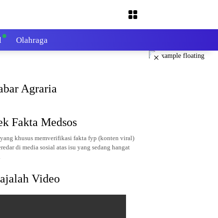
l
Olahraga
×
abar Agraria
ek Fakta Medsos
yang khusus memverifikasi fakta fyp (konten viral)
redar di media sosial atas isu yang sedang hangat
.
ajalah Video