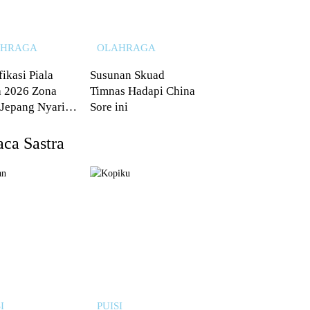
AHRAGA
OLAHRAGA
fikasi Piala
Susunan Skuad
 2026 Zona
Timnas Hadapi China
 Jepang Nyaris
Sore ini
 dari Australia
ca Sastra
I
PUISI