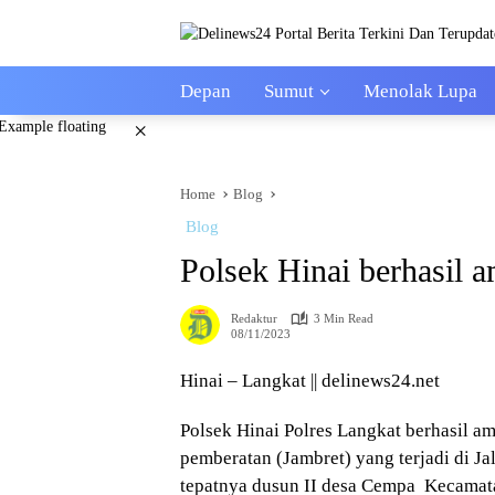
Skip
to
content
Depan
Sumut
Menolak Lupa
×
Home
Blog
Blog
Polsek Hinai berhasil 
Redaktur
3 Min Read
08/11/2023
Hinai – Langkat || delinews24.net
Polsek Hinai Polres Langkat berhasil 
pemberatan (Jambret) yang terjadi di 
tepatnya dusun II desa Cempa Kecamat