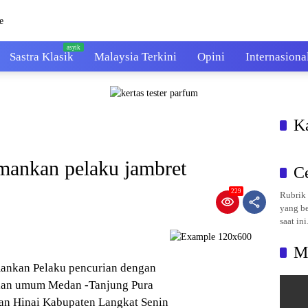
Sastra Klasik
Malaysia Terkini
Opini
Internasiona
K
amankan pelaku jambret
C
229
Rubrik 
yang be
saat ini
M
amankan Pelaku pencurian dengan
Jalan umum Medan -Tanjung Pura
an Hinai Kabupaten Langkat Senin