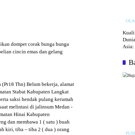
OL
Kuali
Dunia
isikan dompet corak bunga bunga
Asia:
elian cincin emas dan gelang
Kalah
Ba
a (Pr18 Thn) Belum bekerja, alamat
atan Stabat Kabupaten Langkat
eserta saksi hendak pulang kerumah
aat melintasi di jalinsum Medan -
amatan Hinai Kabupaten
eng dan membawa 1 ( satu ) buah
 kiri, tiba – tiba 2 ( dua ) orang
PUIS