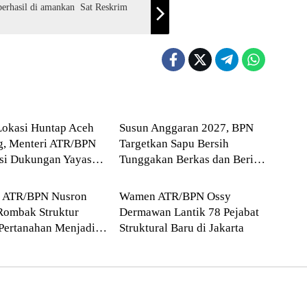
 di amankan Sat Reskrim
Blog
Lokasi Huntap Aceh
Susun Anggaran 2027, BPN
g, Menteri ATR/BPN
Targetkan Sapu Bersih
asi Dukungan Yayasan
Tunggakan Berkas dan Beri
Blog
 Tzu Chi dan Aguan
Kepastian Waktu Layanan
i ATR/BPN Nusron
Wamen ATR/BPN Ossy
Rombak Struktur
Dermawan Lantik 78 Pejabat
Pertanahan Menjadi
Struktural Baru di Jakarta
atan Kewilayahan