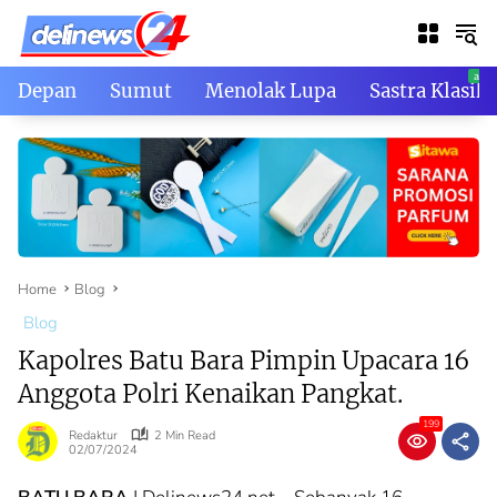
Skip
to
content
Depan
Sumut
Menolak Lupa
Sastra Klasik
Home
Blog
Blog
Kapolres Batu Bara Pimpin Upacara 16
Anggota Polri Kenaikan Pangkat.
199
Redaktur
2 Min Read
02/07/2024