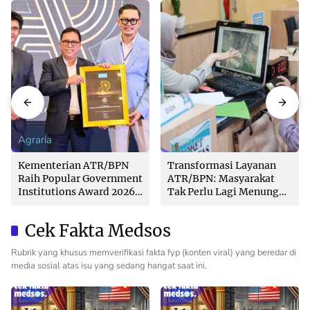
Agraria
Agraria
Kementerian ATR/BPN
Transformasi Layanan
Raih Popular Government
ATR/BPN: Masyarakat
Institutions Award 2026
Tak Perlu Lagi Menunggu
dari The Iconomics
Tanpa Kepastian
Cek Fakta Medsos
Rubrik yang khusus memverifikasi fakta fyp (konten viral) yang beredar di
media sosial atas isu yang sedang hangat saat ini.