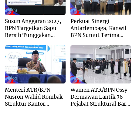
Blog
Blog
Susun Anggaran 2027,
Perkuat Sinergi
BPN Targetkan Sapu
Antarlembaga, Kanwil
Bersih Tunggakan
BPN Sumut Terima
Berkas dan Beri
Kunjungan Balai Harta
Kepastian Waktu
Peninggalan
Layanan
Blog
Blog
Menteri ATR/BPN
Wamen ATR/BPN Ossy
Nusron Wahid Rombak
Dermawan Lantik 78
Struktur Kantor
Pejabat Struktural Baru
Pertanahan Menjadi
di Jakarta
Pendekatan
Kewilayahan