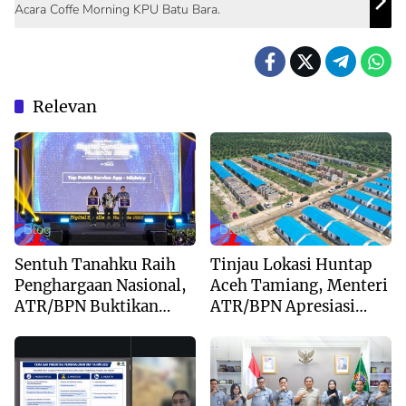
Acara Coffe Morning KPU Batu Bara.
Relevan
Blog
Blog
Sentuh Tanahku Raih
Tinjau Lokasi Huntap
Penghargaan Nasional,
Aceh Tamiang, Menteri
ATR/BPN Buktikan
ATR/BPN Apresiasi
Komitmen Digitalisasi
Dukungan Yayasan
Layanan Pertanahan
Buddha Tzu Chi dan
Aguan