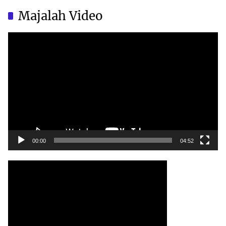
China?
China?
Majalah Video
Video
Player
00:00
04:52