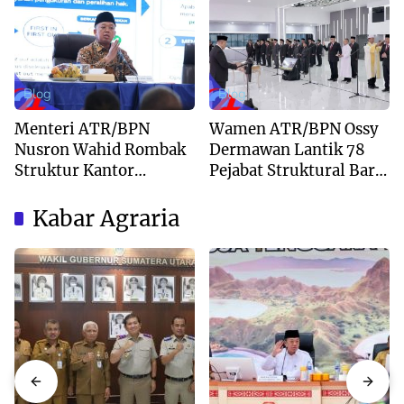
Kepastian Waktu
Peninggalan
Layanan
Blog
Blog
Menteri ATR/BPN
Wamen ATR/BPN Ossy
Nusron Wahid Rombak
Dermawan Lantik 78
Struktur Kantor
Pejabat Struktural Baru
Pertanahan Menjadi
di Jakarta
Pendekatan
Kabar Agraria
Kewilayahan