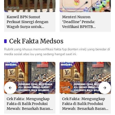
Agraria
Agraria
Kanwil BPN Sumut
Menteri Nusron
Perkuat Sinergi dengan
‘Deadline’ Pemda:
Wagub Surya untuk
Verifikasi BPHTB
Wujudkan Tata Kelola
Maksimal 3 Hari, Jangan
Pertanahan Profesional
Bikin Balik Nama
Cek Fakta Medsos
Lambat!
Rubrik yang khusus memverifikasi fakta fyp (konten viral) yang beredar di
media sosial atas isu yang sedang hangat saat ini.
Cek Fakta
Cek Fakta
Cek Fakta: Mengungkap
Cek Fakta: Mengungkap
Fakta di Balik Produksi
Fakta di Balik Produksi
Mewah: Benarkah Barang
Mewah: Benarkah Barang
Brand Ternama Dibuat di
Brand Ternama Dibuat di