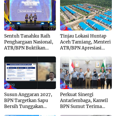
Blog
Blog
Sentuh Tanahku Raih
Tinjau Lokasi Huntap
Penghargaan Nasional,
Aceh Tamiang, Menteri
ATR/BPN Buktikan
ATR/BPN Apresiasi
Komitmen Digitalisasi
Dukungan Yayasan
Layanan Pertanahan
Buddha Tzu Chi dan
Aguan
Blog
Blog
Susun Anggaran 2027,
Perkuat Sinergi
BPN Targetkan Sapu
Antarlembaga, Kanwil
Bersih Tunggakan
BPN Sumut Terima
Berkas dan Beri
Kunjungan Balai Harta