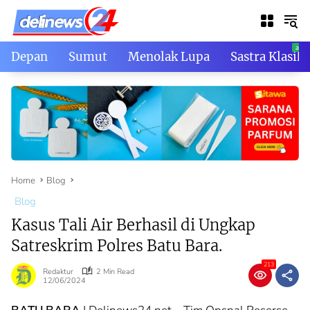
Skip
to
content
Depan
Sumut
Menolak Lupa
Sastra Klasik
Home
Blog
Blog
Kasus Tali Air Berhasil di Ungkap
Satreskrim Polres Batu Bara.
213
Redaktur
2 Min Read
12/06/2024