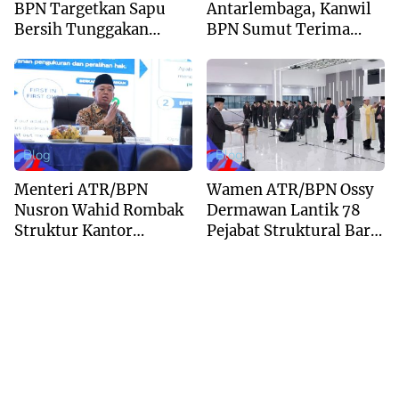
BPN Targetkan Sapu
Antarlembaga, Kanwil
Bersih Tunggakan
BPN Sumut Terima
Berkas dan Beri
Kunjungan Balai Harta
Kepastian Waktu
Peninggalan
Layanan
Blog
Blog
Menteri ATR/BPN
Wamen ATR/BPN Ossy
Nusron Wahid Rombak
Dermawan Lantik 78
Struktur Kantor
Pejabat Struktural Baru
Pertanahan Menjadi
di Jakarta
Pendekatan
Kewilayahan