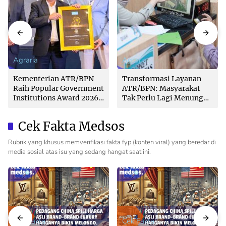
Agraria
Agraria
Kementerian ATR/BPN
Transformasi Layanan
Raih Popular Government
ATR/BPN: Masyarakat
Institutions Award 2026
Tak Perlu Lagi Menunggu
dari The Iconomics
Tanpa Kepastian
Cek Fakta Medsos
Rubrik yang khusus memverifikasi fakta fyp (konten viral) yang beredar di
media sosial atas isu yang sedang hangat saat ini.
Cek Fakta
Cek Fakta