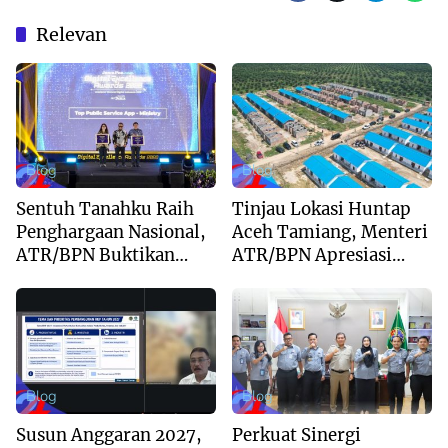
Relevan
Blog
Blog
Sentuh Tanahku Raih
Tinjau Lokasi Huntap
Penghargaan Nasional,
Aceh Tamiang, Menteri
ATR/BPN Buktikan
ATR/BPN Apresiasi
Komitmen Digitalisasi
Dukungan Yayasan
Layanan Pertanahan
Buddha Tzu Chi dan
Aguan
Blog
Blog
Susun Anggaran 2027,
Perkuat Sinergi