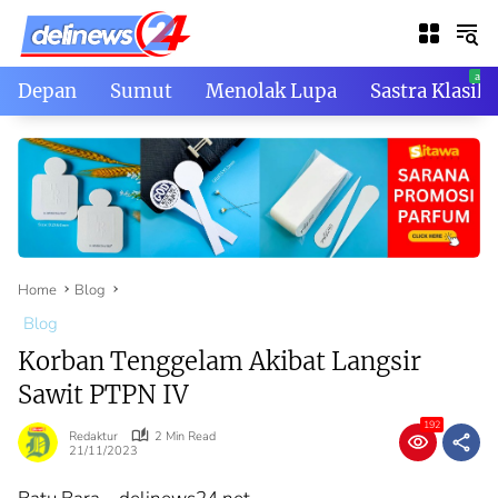
Skip
to
content
Depan
Sumut
Menolak Lupa
Sastra Klasik
Home
Blog
Blog
Korban Tenggelam Akibat Langsir
Sawit PTPN IV
192
Redaktur
2 Min Read
21/11/2023