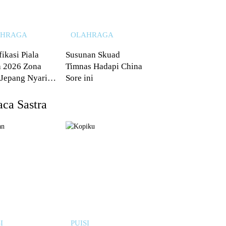
AHRAGA
OLAHRAGA
fikasi Piala
Susunan Skuad
 2026 Zona
Timnas Hadapi China
 Jepang Nyaris
Sore ini
 dari Australia
ca Sastra
I
PUISI