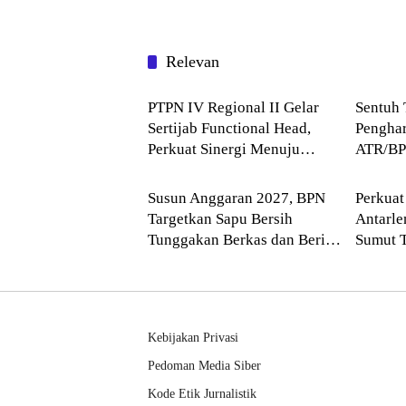
Relevan
Blog
Blog
PTPN IV Regional II Gelar
Sentuh 
Sertijab Functional Head,
Penghar
Perkuat Sinergi Menuju
ATR/BP
Blog
Blog
Regional Unggulan
Komitme
Layana
Susun Anggaran 2027, BPN
Perkuat
Targetkan Sapu Bersih
Antarl
Tunggakan Berkas dan Beri
Sumut 
Kepastian Waktu Layanan
Balai H
Kebijakan Privasi
Pedoman Media Siber
Kode Etik Jurnalistik