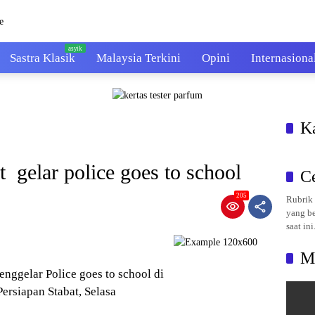
Sastra Klasik
Malaysia Terkini
Opini
Internasiona
K
t gelar police goes to school
C
205
Rubrik 
yang be
saat ini
M
nggelar Police goes to school di
rsiapan Stabat, Selasa