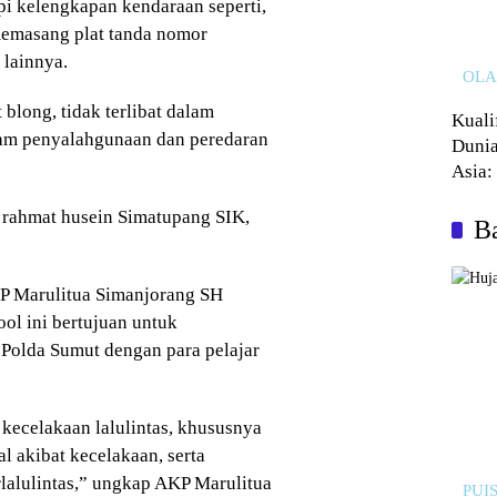
i kelengkapan kendaraan seperti,
memasang plat tanda nomor
 lainnya.
OL
long, tidak terlibat dalam
Kuali
alam penyalahgunaan dan peredaran
Dunia
Asia:
Kalah
 rahmat husein Simatupang SIK,
Ba
KP Marulitua Simanjorang SH
ol ini bertujuan untuk
 Polda Sumut dengan para pelajar
ecelakaan lalulintas, khususnya
l akibat kecelakaan, serta
rlalulintas,” ungkap AKP Marulitua
PUIS