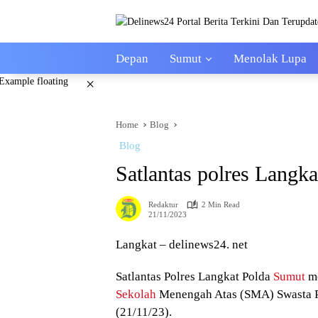
Skip
to
content
Depan
Sumut
Menolak Lupa
×
Home
Blog
Blog
Satlantas polres Langka
Redaktur
2 Min Read
21/11/2023
Langkat – delinews24. net
Satlantas Polres Langkat Polda
Sumut
me
Sekolah
Menengah Atas (SMA) Swasta Pe
(21/11/23).