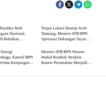
Blog
Tanahku Raih
Tinjau Lokasi Huntap Aceh
gaan Nasional,
Tamiang, Menteri ATR/BPN
N Buktikan
Apresiasi Dukungan Yayasan
Blog
n Digitalisasi
Buddha Tzu Chi dan Aguan
n Pertanahan
 Sinergi
Menteri ATR/BPN Nusron
embaga, Kanwil BPN
Wahid Rombak Struktur
Terima Kunjungan
Kantor Pertanahan Menjadi
arta Peninggalan
Pendekatan Kewilayahan