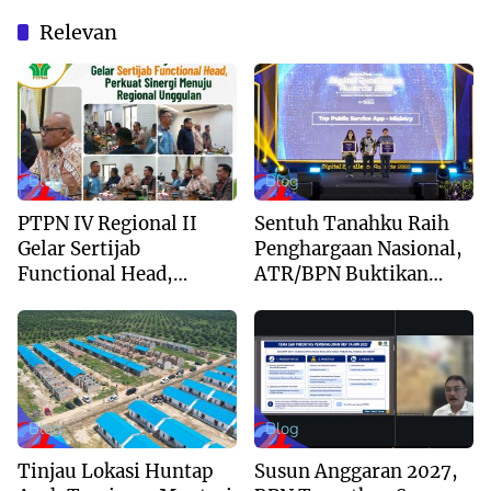
Relevan
Blog
Blog
PTPN IV Regional II
Sentuh Tanahku Raih
Gelar Sertijab
Penghargaan Nasional,
Functional Head,
ATR/BPN Buktikan
Perkuat Sinergi Menuju
Komitmen Digitalisasi
Regional Unggulan
Layanan Pertanahan
Blog
Blog
Tinjau Lokasi Huntap
Susun Anggaran 2027,