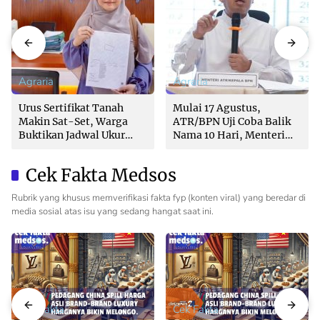
Agraria
Agraria
Urus Sertifikat Tanah
Mulai 17 Agustus,
Makin Sat-Set, Warga
ATR/BPN Uji Coba Balik
Buktikan Jadwal Ukur
Nama 10 Hari, Menteri
Langsung Ditentukan di
Nusron: Butuh Dukungan
Loket
Pemda dan PPAT
Cek Fakta Medsos
Rubrik yang khusus memverifikasi fakta fyp (konten viral) yang beredar di
media sosial atas isu yang sedang hangat saat ini.
Cek Fakta
Cek Fakta