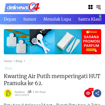
Skip
to
content
Depan
Sumut
Menolak Lupa
Sastra Klasik
Home
Blog
Blog
Kwarting Air Putih memperingati HUT
Pramuka ke 62.
320
Redaktur
2 Min Read
16/11/2023