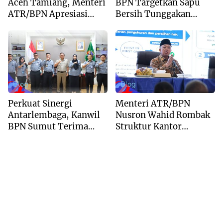
Aceh Tamiang, Menteri
BPN Targetkan Sapu
ATR/BPN Apresiasi
Bersih Tunggakan
Dukungan Yayasan
Berkas dan Beri
Buddha Tzu Chi dan
Kepastian Waktu
Aguan
Layanan
Blog
Blog
Perkuat Sinergi
Menteri ATR/BPN
Antarlembaga, Kanwil
Nusron Wahid Rombak
BPN Sumut Terima
Struktur Kantor
Kunjungan Balai Harta
Pertanahan Menjadi
Peninggalan
Pendekatan
Kewilayahan