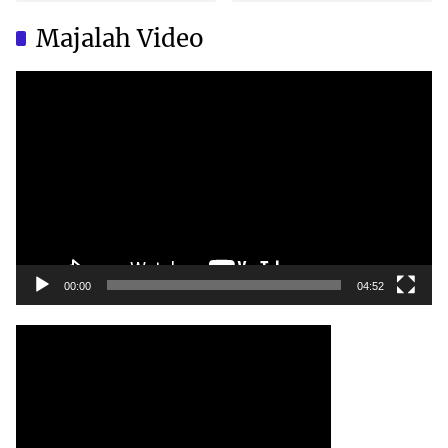
Brand Ternama Dibuat di
Brand Ternama Dibuat di
China?
China?
Majalah Video
Video
Player
00:00
04:52