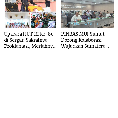
Serdang Bedagai
--> Sumatera Utara
Upacara HUT RI ke-80
PINBAS MUI Sumut
di Sergai: Sakralnya
Dorong Kolaborasi
Proklamasi, Meriahnya
Wujudkan Sumatera
Pawai Budaya
Utara sebagai Pusat
Ekonomi Syariah
Regional