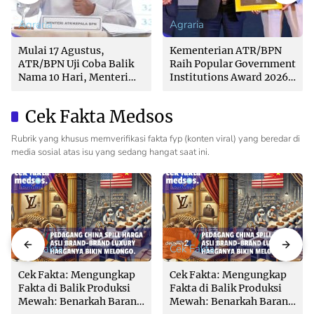
Agraria
Agraria
Mulai 17 Agustus,
Kementerian ATR/BPN
ATR/BPN Uji Coba Balik
Raih Popular Government
Nama 10 Hari, Menteri
Institutions Award 2026
Nusron: Butuh Dukungan
dari The Iconomics
Pemda dan PPAT
Cek Fakta Medsos
Rubrik yang khusus memverifikasi fakta fyp (konten viral) yang beredar di
media sosial atas isu yang sedang hangat saat ini.
Cek Fakta
Cek Fakta
Cek Fakta: Mengungkap
Cek Fakta: Mengungkap
Fakta di Balik Produksi
Fakta di Balik Produksi
Mewah: Benarkah Barang
Mewah: Benarkah Barang