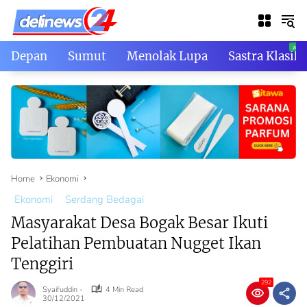
Skip
to
content
Depan
Sumut
Menolak Lupa
Sastra Klasik
Home
Ekonomi
Ekonomi
Serdang Bedagai
Masyarakat Desa Bogak Besar Ikuti
Pelatihan Pembuatan Nugget Ikan
Tenggiri
292
Syaifuddin -
4 Min Read
30/12/2021