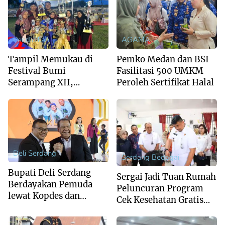
Pendidikan
AGAMA
Tampil Memukau di
Pemko Medan dan BSI
Festival Bumi
Fasilitasi 500 UMKM
Serampang XII,
Peroleh Sertifikat Halal
Marching Band MIS Al-
Husna Sabet Juara
Umum I
Deli Serdang
Serdang Bedagai
Bupati Deli Serdang
Sergai Jadi Tuan Rumah
Berdayakan Pemuda
Peluncuran Program
lewat Kopdes dan
Cek Kesehatan Gratis
Brigade Pangan
Anak Sekolah Se-
Sumut