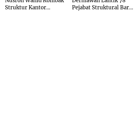
Nusron Wahid Rombak
Dermawan Lantik 78
Struktur Kantor
Pejabat Struktural Baru
Pertanahan Menjadi
di Jakarta
Pendekatan
Kewilayahan