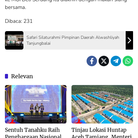
bersama.
Dibaca:
231
Safari Silaturahmi Pimpinan Daerah Alwashliyah
Tanjungbalai
Relevan
Blog
Blog
Sentuh Tanahku Raih
Tinjau Lokasi Huntap
Penghargaan Nasional,
Aceh Tamiang, Menteri