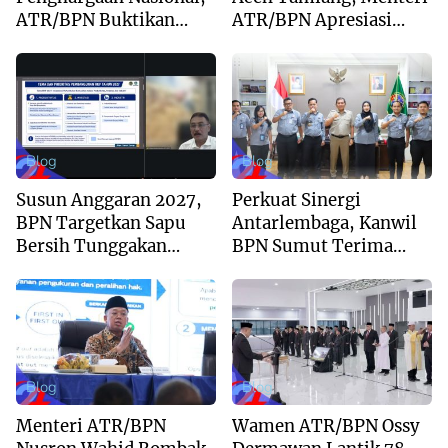
ATR/BPN Buktikan
ATR/BPN Apresiasi
Komitmen Digitalisasi
Dukungan Yayasan
Layanan Pertanahan
Buddha Tzu Chi dan
Aguan
Blog
Blog
Susun Anggaran 2027,
Perkuat Sinergi
BPN Targetkan Sapu
Antarlembaga, Kanwil
Bersih Tunggakan
BPN Sumut Terima
Berkas dan Beri
Kunjungan Balai Harta
Kepastian Waktu
Peninggalan
Layanan
Blog
Blog
Menteri ATR/BPN
Wamen ATR/BPN Ossy