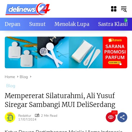
Skip
to
content
Depan
Sumut
Menolak Lupa
Sastra Klasik
Home
Blog
Blog
Mempererat Silaturahmi, Ali Yusuf
Siregar Sambangi MUI DeliSerdang
231
Redaktur
2 Min Read
17/07/2024