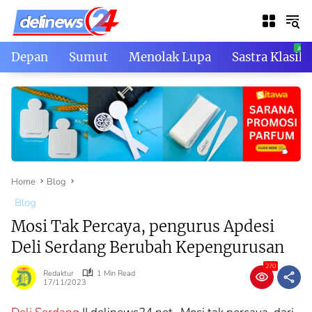
Skip
to
content
Depan
Sumut
Menolak Lupa
Sastra Klasik
Home
Blog
Blog
Mosi Tak Percaya, pengurus Apdesi
Deli Serdang Berubah Kepengurusan
270
Redaktur
1 Min Read
17/11/2023