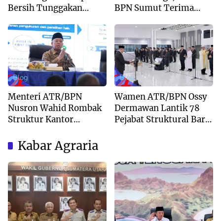
Bersih Tunggakan
BPN Sumut Terima
Berkas dan Beri
Kunjungan Balai Harta
Kepastian Waktu
Peninggalan
Layanan
Blog
Blog
Menteri ATR/BPN
Wamen ATR/BPN Ossy
Nusron Wahid Rombak
Dermawan Lantik 78
Struktur Kantor
Pejabat Struktural Baru
Pertanahan Menjadi
di Jakarta
Pendekatan
Kabar Agraria
Kewilayahan