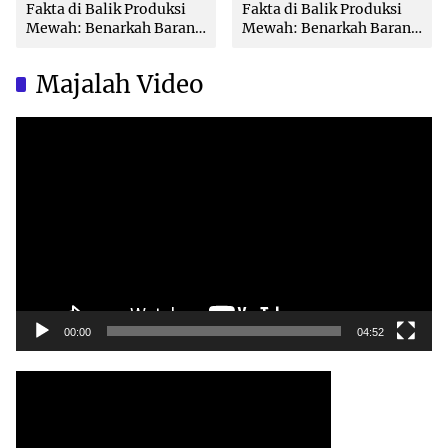
Fakta di Balik Produksi
Fakta di Balik Produksi
Mewah: Benarkah Barang
Mewah: Benarkah Barang
Brand Ternama Dibuat di
Brand Ternama Dibuat di
China?
China?
Majalah Video
Video
Player
00:00
04:52