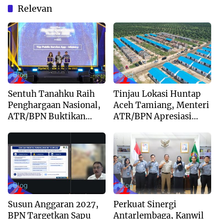
Relevan
Blog
Blog
Sentuh Tanahku Raih
Tinjau Lokasi Huntap
Penghargaan Nasional,
Aceh Tamiang, Menteri
ATR/BPN Buktikan
ATR/BPN Apresiasi
Komitmen Digitalisasi
Dukungan Yayasan
Layanan Pertanahan
Buddha Tzu Chi dan
Aguan
Blog
Blog
Susun Anggaran 2027,
Perkuat Sinergi
BPN Targetkan Sapu
Antarlembaga, Kanwil