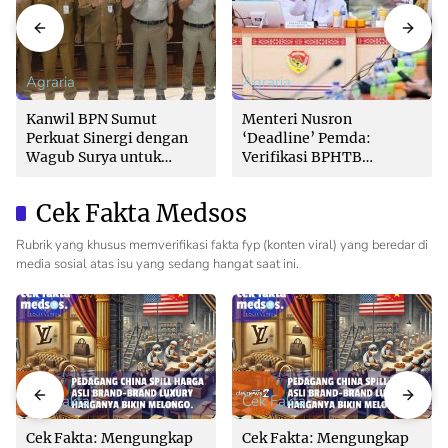
Agraria
Agraria
Kanwil BPN Sumut
Menteri Nusron
Perkuat Sinergi dengan
‘Deadline’ Pemda:
Wagub Surya untuk
Verifikasi BPHTB
Wujudkan Tata Kelola
Maksimal 3 Hari, Jangan
Pertanahan Profesional
Bikin Balik Nama
Cek Fakta Medsos
Lambat!
Rubrik yang khusus memverifikasi fakta fyp (konten viral) yang beredar di
media sosial atas isu yang sedang hangat saat ini.
Cek Fakta
Cek Fakta
Cek Fakta: Mengungkap
Cek Fakta: Mengungkap