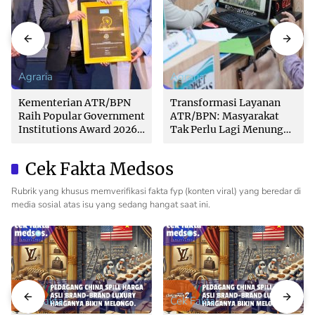
Agraria
Agraria
Kementerian ATR/BPN
Transformasi Layanan
Raih Popular Government
ATR/BPN: Masyarakat
Institutions Award 2026
Tak Perlu Lagi Menunggu
dari The Iconomics
Tanpa Kepastian
Cek Fakta Medsos
Rubrik yang khusus memverifikasi fakta fyp (konten viral) yang beredar di
media sosial atas isu yang sedang hangat saat ini.
Cek Fakta
Cek Fakta