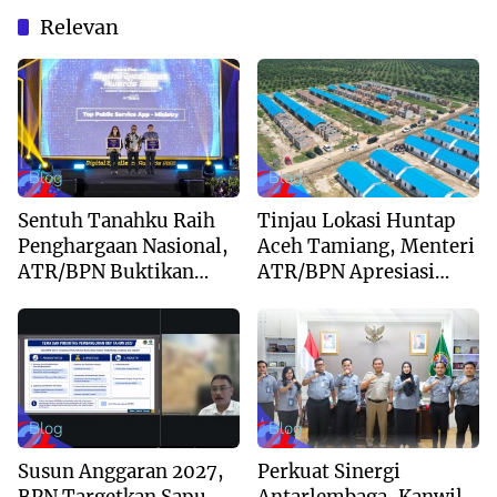
Relevan
Blog
Blog
Sentuh Tanahku Raih
Tinjau Lokasi Huntap
Penghargaan Nasional,
Aceh Tamiang, Menteri
ATR/BPN Buktikan
ATR/BPN Apresiasi
Komitmen Digitalisasi
Dukungan Yayasan
Layanan Pertanahan
Buddha Tzu Chi dan
Aguan
Blog
Blog
Susun Anggaran 2027,
Perkuat Sinergi
BPN Targetkan Sapu
Antarlembaga, Kanwil