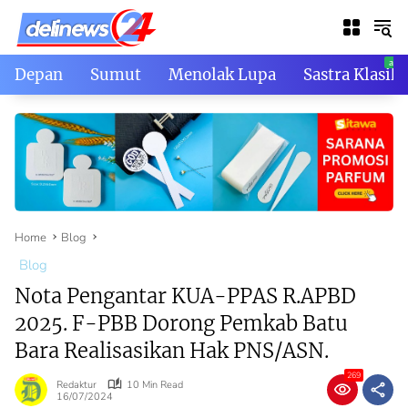
Skip
to
content
Depan
Sumut
Menolak Lupa
Sastra Klasik
Home
Blog
Blog
Nota Pengantar KUA-PPAS R.APBD
2025. F-PBB Dorong Pemkab Batu
Bara Realisasikan Hak PNS/ASN.
269
Redaktur
10 Min Read
16/07/2024