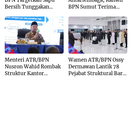
Bersih Tunggakan
BPN Sumut Terima
Berkas dan Beri
Kunjungan Balai Harta
Kepastian Waktu
Peninggalan
Layanan
Blog
Blog
Menteri ATR/BPN
Wamen ATR/BPN Ossy
Nusron Wahid Rombak
Dermawan Lantik 78
Struktur Kantor
Pejabat Struktural Baru
Pertanahan Menjadi
di Jakarta
Pendekatan
Kewilayahan