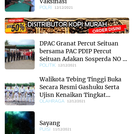
Vaksinasi
POLRI
12/12/2021
DPAC Granat Percut Seituan
bersama PAC PDIP Percut
Seituan Adakan Sosperda NO 1
POLITIK
Tahun 2019
12/12/2021
Walikota Tebing Tinggi Buka
Secara Resmi Gashuku Serta
Ujisn Kenaikan Tingkat
Delinews24
OLAHRAGA
Inkanas Regional Sumatera
12/12/2021
Portal
Berita
Terkini Dan
Sayang
Terupdate
PUISI
11/12/2021