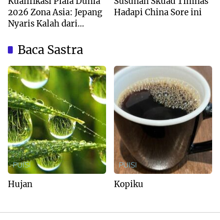
Kualifikasi Piala Dunia
Susunan Skuad Timnas
2026 Zona Asia: Jepang
Hadapi China Sore ini
Nyaris Kalah dari
Australia
Baca Sastra
PUISI
PUISI
Hujan
Kopiku