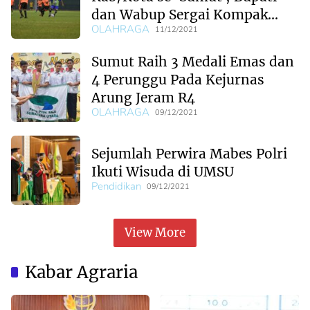
dan Wabup Sergai Kompak
OLAHRAGA
Bermain
11/12/2021
Sumut Raih 3 Medali Emas dan
4 Perunggu Pada Kejurnas
Arung Jeram R4
OLAHRAGA
09/12/2021
Sejumlah Perwira Mabes Polri
Ikuti Wisuda di UMSU
Pendidikan
09/12/2021
View More
Kabar Agraria