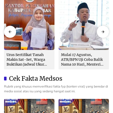
Agraria
Agraria
Urus Sertifikat Tanah
Mulai 17 Agustus,
Makin Sat-Set, Warga
ATR/BPN Uji Coba Balik
Buktikan Jadwal Ukur
Nama 10 Hari, Menteri
Langsung Ditentukan di
Nusron: Butuh Dukungan
Loket
Pemda dan PPAT
Cek Fakta Medsos
Rubrik yang khusus memverifikasi fakta fyp (konten viral) yang beredar di
media sosial atas isu yang sedang hangat saat ini.