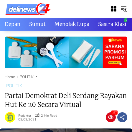
Skip
to
content
Depan
Sumut
Menolak Lupa
Sastra Klasik
Home
POLITIK
POLITIK
Partai Demokrat Deli Serdang Rayakan
Hut Ke 20 Secara Virtual
267
Redaktur
2 Min Read
09/09/2021