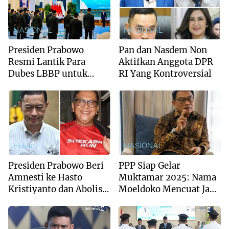
NASIONAL
NASIONAL
Presiden Prabowo
Pan dan Nasdem Non
Resmi Lantik Para
Aktifkan Anggota DPR
Dubes LBBP untuk
RI Yang Kontroversial
Negara Sahabat
Hukum
NASIONAL
Presiden Prabowo Beri
PPP Siap Gelar
Amnesti ke Hasto
Muktamar 2025: Nama
Kristiyanto dan Abolisi
Moeldoko Mencuat Jadi
ke Tom Lembong
Ketum