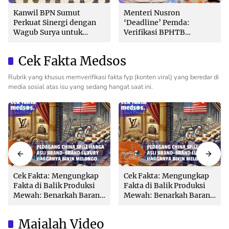
Kanwil BPN Sumut
Menteri Nusron
Perkuat Sinergi dengan
‘Deadline’ Pemda:
Wagub Surya untuk
Verifikasi BPHTB
Wujudkan Tata Kelola
Maksimal 3 Hari, Jangan
Pertanahan Profesional
Bikin Balik Nama
Cek Fakta Medsos
Lambat!
Rubrik yang khusus memverifikasi fakta fyp (konten viral) yang beredar di
media sosial atas isu yang sedang hangat saat ini.
Cek Fakta
Cek Fakta
Cek Fakta: Mengungkap
Cek Fakta: Mengungkap
Fakta di Balik Produksi
Fakta di Balik Produksi
Mewah: Benarkah Barang
Mewah: Benarkah Barang
Brand Ternama Dibuat di
Brand Ternama Dibuat di
China?
China?
Majalah Video