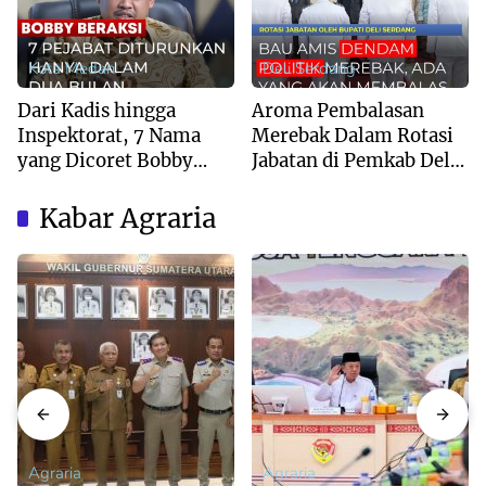
Kota Medan
Deli Serdang
Dari Kadis hingga
Aroma Pembalasan
Inspektorat, 7 Nama
Merebak Dalam Rotasi
yang Dicoret Bobby
Jabatan di Pemkab Deli
Nasution dalam 2
Serdang
Bulan!
Kabar Agraria
Agraria
Agraria