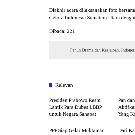
Diakhir acara dilaksanakan foto bersam
Gelora Indonesia Sumatera Utara denga
Dibaca:
221
Penuh Drama dan Keajaiban, Indones
Relevan
NASIONAL
NASI
Presiden Prabowo Resmi
Pan da
Lantik Para Dubes LBBP
Aktifk
untuk Negara Sahabat
Yang Ko
NASIONAL
Kota 
PPP Siap Gelar Muktamar
Dari Ka