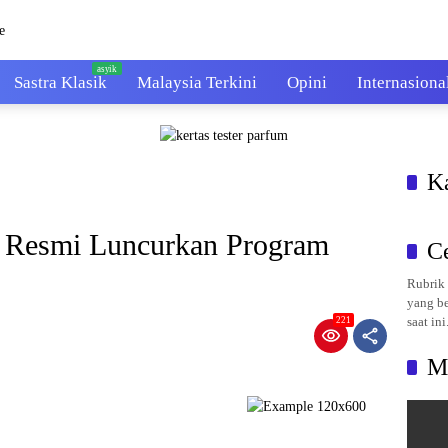
Sastra Klasik
Malaysia Terkini
Opini
Internasiona
K
ia Resmi Luncurkan Program
C
Rubrik 
yang be
saat ini
221
M