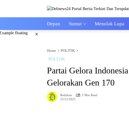
Skip
to
content
Depan
Sumut
Menolak Lupa
×
Home
POLITIK
POLITIK
Partai Gelora Indones
Gelorakan Gen 170
Redaktur
3 Min Read
22/12/2021