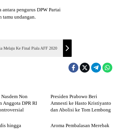
a antara pengurus DPW Partai
n tamu undangan.
ia Melaju Ke Final Piala AFF 2020
ONAL
Hukum
n Nasdem Non
Presiden Prabowo Beri
an Anggota DPR RI
Amnesti ke Hasto Kristiyanto
ntroversial
dan Abolisi ke Tom Lembong
Medan
Deli Serdang
dis hingga
Aroma Pembalasan Merebak