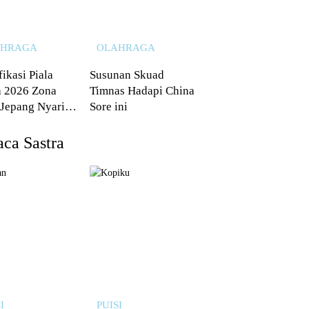
AHRAGA
OLAHRAGA
fikasi Piala
Susunan Skuad
 2026 Zona
Timnas Hadapi China
 Jepang Nyaris
Sore ini
 dari Australia
ca Sastra
I
PUISI