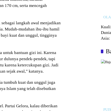
dan 170 cm, serta mencegah
OL
 sebagai langkah awal menjadikan
Kuali
nia. Mudah-mudahan ibu-ibu hamil
Dunia
 bayi kuat dan unggul, tingginya
Asia:
Kalah
Ba
a untuk bantuan gizi ini. Karena
mur dulunya pendek-pendek, tapi
tu karena ketercukupan gizi. Jadi
kan sejak awal,” katanya.
a tumbuh kuat dan unggul juga
nya Islam yang telah disebutkan
l. Partai Gelora, kalau diberikan
PUIS