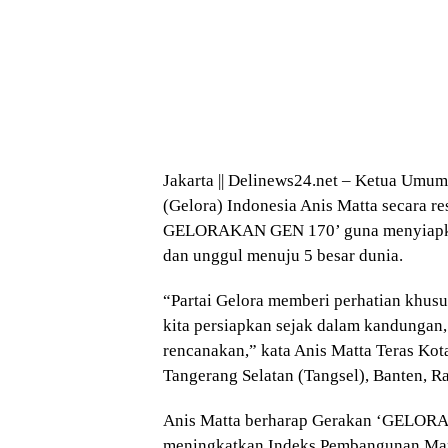
Jakarta || Delinews24.net – Ketua Umu
(Gelora) Indonesia Anis Matta secara r
GELORAKAN GEN 170’ guna menyiapkan
dan unggul menuju 5 besar dunia.
“Partai Gelora memberi perhatian khusu
kita persiapkan sejak dalam kandungan, 
rencanakan,” kata Anis Matta Teras Kota
Tangerang Selatan (Tangsel), Banten, R
Anis Matta berharap Gerakan ‘GELOR
meningkatkan Indeks Pembangunan Manu