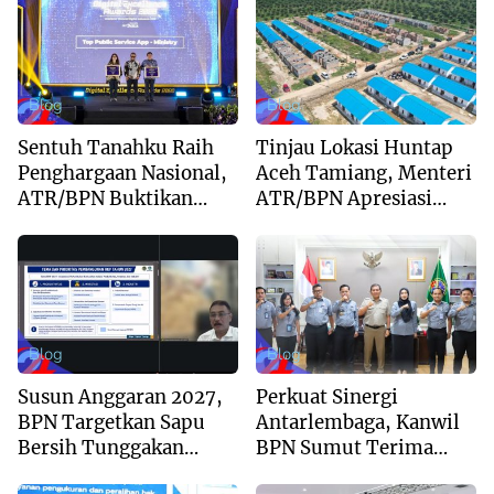
Blog
Blog
Sentuh Tanahku Raih
Tinjau Lokasi Huntap
Penghargaan Nasional,
Aceh Tamiang, Menteri
ATR/BPN Buktikan
ATR/BPN Apresiasi
Komitmen Digitalisasi
Dukungan Yayasan
Layanan Pertanahan
Buddha Tzu Chi dan
Aguan
Blog
Blog
Susun Anggaran 2027,
Perkuat Sinergi
BPN Targetkan Sapu
Antarlembaga, Kanwil
Bersih Tunggakan
BPN Sumut Terima
Berkas dan Beri
Kunjungan Balai Harta