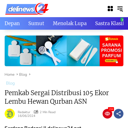
Skip
to
content
Depan
Sumut
Menolak Lupa
Sastra Klasik
Home
Blog
Blog
Pemkab Sergai Distribusi 105 Ekor
Lembu Hewan Qurban ASN
294
Redaktur
2 Min Read
16/06/2024