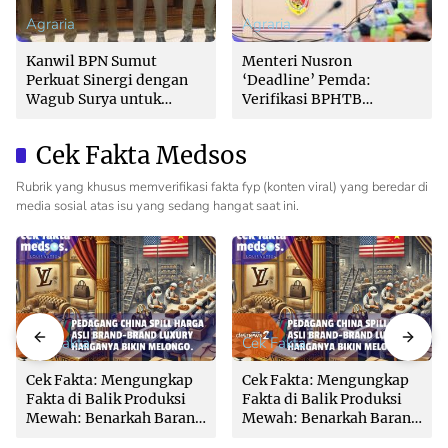
Agraria
Agraria
Kanwil BPN Sumut
Menteri Nusron
Perkuat Sinergi dengan
‘Deadline’ Pemda:
Wagub Surya untuk
Verifikasi BPHTB
Wujudkan Tata Kelola
Maksimal 3 Hari, Jangan
Pertanahan Profesional
Bikin Balik Nama
Cek Fakta Medsos
Lambat!
Rubrik yang khusus memverifikasi fakta fyp (konten viral) yang beredar di
media sosial atas isu yang sedang hangat saat ini.
Cek Fakta
Cek Fakta
Cek Fakta: Mengungkap
Cek Fakta: Mengungkap
Fakta di Balik Produksi
Fakta di Balik Produksi
Mewah: Benarkah Barang
Mewah: Benarkah Barang
Brand Ternama Dibuat di
Brand Ternama Dibuat di