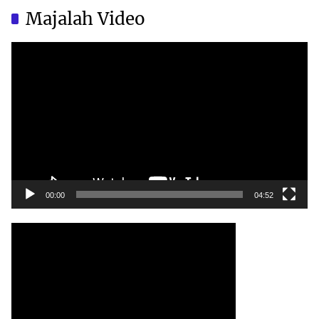
China?
China?
Majalah Video
Video
Player
00:00
04:52