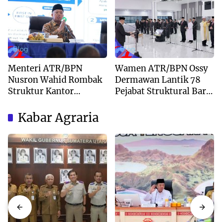
Kepastian Waktu
Peninggalan
Layanan
Blog
Blog
Menteri ATR/BPN
Wamen ATR/BPN Ossy
Nusron Wahid Rombak
Dermawan Lantik 78
Struktur Kantor
Pejabat Struktural Baru
Pertanahan Menjadi
di Jakarta
Pendekatan
Kabar Agraria
Kewilayahan