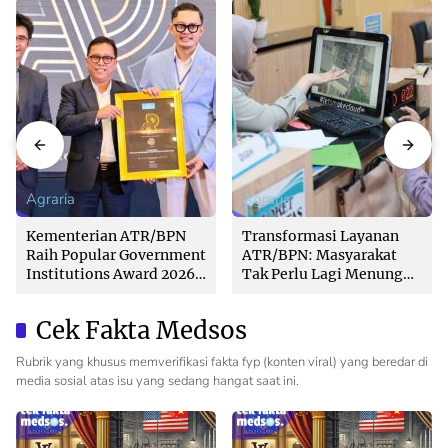
Agraria
Agraria
Kementerian ATR/BPN
Transformasi Layanan
Raih Popular Government
ATR/BPN: Masyarakat
Institutions Award 2026
Tak Perlu Lagi Menunggu
dari The Iconomics
Tanpa Kepastian
Cek Fakta Medsos
Rubrik yang khusus memverifikasi fakta fyp (konten viral) yang beredar di
media sosial atas isu yang sedang hangat saat ini.