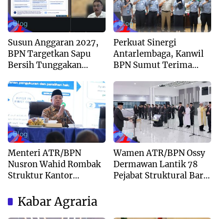
Blog
Blog
Susun Anggaran 2027,
Perkuat Sinergi
BPN Targetkan Sapu
Antarlembaga, Kanwil
Bersih Tunggakan
BPN Sumut Terima
Berkas dan Beri
Kunjungan Balai Harta
Kepastian Waktu
Peninggalan
Layanan
Blog
Blog
Menteri ATR/BPN
Wamen ATR/BPN Ossy
Nusron Wahid Rombak
Dermawan Lantik 78
Struktur Kantor
Pejabat Struktural Baru
Pertanahan Menjadi
di Jakarta
Pendekatan
Kabar Agraria
Kewilayahan