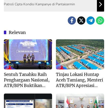
Patroli Cipta Kondisi Kampanye di Pantaicermin
Relevan
Blog
Blog
Sentuh Tanahku Raih
Tinjau Lokasi Huntap
Penghargaan Nasional,
Aceh Tamiang, Menteri
ATR/BPN Buktikan
ATR/BPN Apresiasi
Komitmen Digitalisasi
Dukungan Yayasan
Layanan Pertanahan
Buddha Tzu Chi dan
Aguan