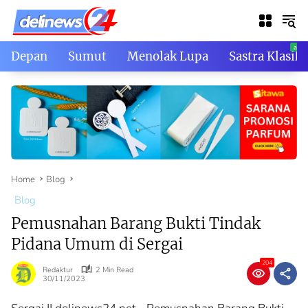
Skip
to
content
Depan
Sumut
Menolak Lupa
Sastra Klasik
Home
Blog
Blog
Pemusnahan Barang Bukti Tindak
Pidana Umum di Sergai
204
Redaktur
2 Min Read
30/11/2023