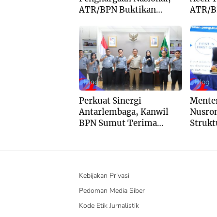
ATR/BPN Buktikan
ATR/B
Komitmen Digitalisasi
Dukun
Layanan Pertanahan
Buddha
Aguan
Blog
Blog
Perkuat Sinergi
Mente
Antarlembaga, Kanwil
Nusro
BPN Sumut Terima
Strukt
Kunjungan Balai Harta
Pertan
Peninggalan
Pende
Kebijakan Privasi
Pedoman Media Siber
Kode Etik Jurnalistik