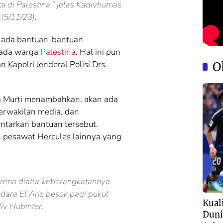
a di Palestina,” jelas Kadivhumas
(5/11/23).
 ada bantuan-bantuan
pada warga
Palestina
. Hal ini pun
 Kapolri Jenderal Polisi Drs.
O
hna Murti menambahkan, akan ada
perwakilan media, dan
ntarkan bantuan tersebut.
 pesawat Hercules lainnya yang
rena diatur keberangkatannya
OL
ara El Aris besok pagi pukul
Kuali
iv Hubinter.
Duni