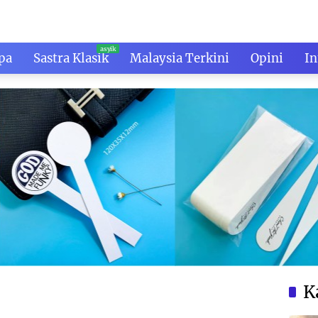
pa
Sastra Klasik
Malaysia Terkini
Opini
In
K