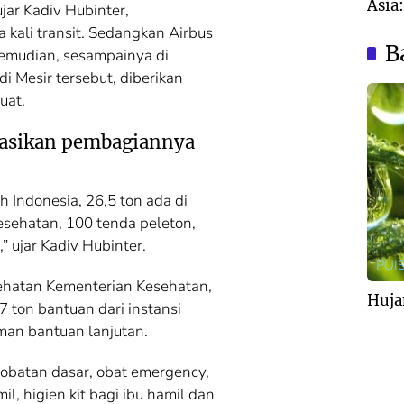
Asia
jar Kadiv Hubinter,
Nyar
kali transit. Sedangkan Airbus
Aust
B
emudian, sesampainya di
 Mesir tersebut, diberikan
uat.
nasikan pembagiannya
h Indonesia, 26,5 ton ada di
kesehatan, 100 tenda peleton,
” ujar Kadiv Hubinter.
PUIS
ehatan Kementerian Kesehatan,
Huja
7 ton bantuan dari instansi
man bantuan lanjutan.
t-obatan dasar, obat emergency,
, higien kit bagi ibu hamil dan