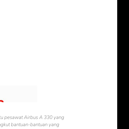
atu pesawat Airbus A 330 yang
ngkut bantuan-bantuan yang