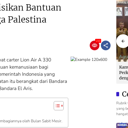
isikan Bantuan
 Palestina
210
Agraria
Agraria
Agra
at carter Lion Air A 330
uan kemanusiaan bagi
on
Kanwil BPN Sumut
Menteri Nusron
Kan
emda:
Perkuat Sinergi
‘Deadline’ Pemda:
Perk
pemerintah Indonesia yang
PHTB
dengan Wagub
Verifikasi BPHTB
den
atan itu berangkat dari Bandara
ari,
Surya untuk
Maksimal 3 Hari,
Sury
andara El Aris.
Balik
Wujudkan Tata
Jangan Bikin Balik
Wuj
C
!
Kelola Pertanahan
Nama Lambat!
Kelo
Profesional
Prof
Rubrik 
yang be
hangat 
embagiannya oleh Bulan Sabit Mesir.