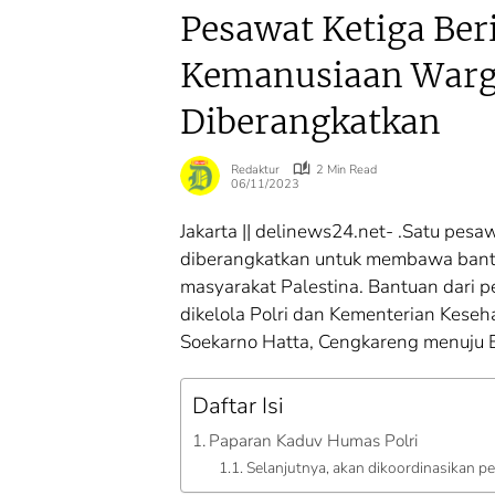
Pesawat Ketiga Ber
Kemanusiaan Warga
Diberangkatkan
Redaktur
2 Min Read
06/11/2023
Agraria
Agraria
Jakarta || delinews24.net- .Satu pesaw
diberangkatkan untuk membawa bant
Kanwil BPN Sumut
Menteri Nusr
Perkuat Sinergi
‘Deadline’ P
masyarakat Palestina. Bantuan dari 
dengan Wagub
Verifikasi B
dikelola Polri dan Kementerian Keseh
Surya untuk
Maksimal 3 H
Soekarno Hatta, Cengkareng menuju B
Wujudkan Tata
Jangan Bikin 
Kelola Pertanahan
Nama Lambat
Profesional
Daftar Isi
Paparan Kaduv Humas Polri
Selanjutnya, akan dikoordinasikan p