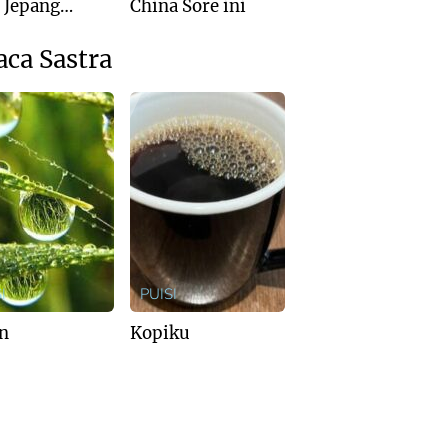
: Jepang
China Sore ini
is Kalah dari
ralia
aca Sastra
I
PUISI
n
Kopiku