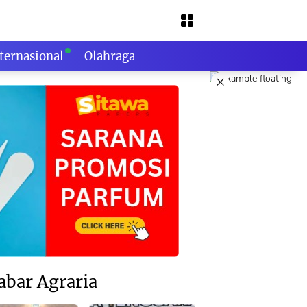
ternasional
Olahraga
×
abar Agraria