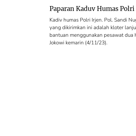
Paparan Kaduv Humas Polri
Cek Fakta
Cek Fakta
Kadiv humas Polri Irjen. Pol. Sandi
yang dikirimkan ini adalah kloter lan
Cek Fakta:
Cek Fakta:
bantuan menggunakan pesawat dua He
Mengungkap Fakta
Mengungkap 
di Balik Produksi
di Balik Prod
Jokowi kemarin (4/11/23).
Mewah: Benarkah
Mewah: Bena
Barang Brand
Barang Brand
Ternama Dibuat di
Ternama Dibu
China?
China?