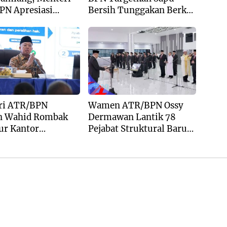
PN Apresiasi
Bersih Tunggakan Berkas
gan Yayasan
dan Beri Kepastian Waktu
 Tzu Chi dan
Layanan
Blog
ri ATR/BPN
Wamen ATR/BPN Ossy
n Wahid Rombak
Dermawan Lantik 78
ur Kantor
Pejabat Struktural Baru
ahan Menjadi
di Jakarta
katan Kewilayahan