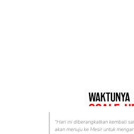
“Hari ini diberangkatkan kembali s
akan menuju ke Mesir untuk menga