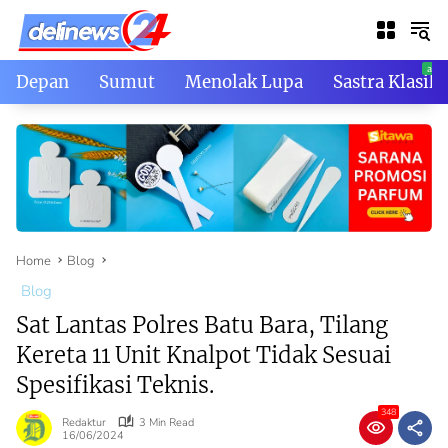
Skip
to
content
Depan
Sumut
Menolak Lupa
Sastra Klasik
Home
Blog
Blog
Sat Lantas Polres Batu Bara, Tilang
Kereta 11 Unit Knalpot Tidak Sesuai
Spesifikasi Teknis.
348
Redaktur
3 Min Read
16/06/2024