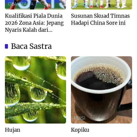
OLAHRAGA
OLAHRAGA
Kualifikasi Piala Dunia
Susunan Skuad Timnas
2026 Zona Asia: Jepang
Hadapi China Sore ini
Nyaris Kalah dari
Australia
Baca Sastra
PUISI
PUISI
Hujan
Kopiku