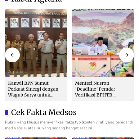
Kewilayahan
Agraria
Agraria
Kanwil BPN Sumut
Menteri Nusron
Perkuat Sinergi dengan
‘Deadline’ Pemda:
Wagub Surya untuk
Verifikasi BPHTB
Wujudkan Tata Kelola
Maksimal 3 Hari, Jangan
Pertanahan Profesional
Bikin Balik Nama
Cek Fakta Medsos
Lambat!
Rubrik yang khusus memverifikasi fakta fyp (konten viral) yang beredar di
media sosial atas isu yang sedang hangat saat ini.