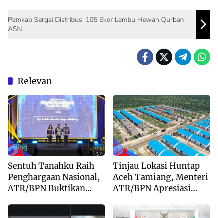
Pemkab Sergai Distribusi 105 Ekor Lembu Hewan Qurban
ASN
Relevan
Blog
Blog
Sentuh Tanahku Raih
Tinjau Lokasi Huntap
Penghargaan Nasional,
Aceh Tamiang, Menteri
ATR/BPN Buktikan
ATR/BPN Apresiasi
Komitmen Digitalisasi
Dukungan Yayasan
Layanan Pertanahan
Buddha Tzu Chi dan