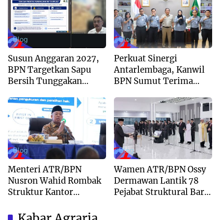
Aguan
Blog
Blog
Susun Anggaran 2027,
Perkuat Sinergi
BPN Targetkan Sapu
Antarlembaga, Kanwil
Bersih Tunggakan
BPN Sumut Terima
Berkas dan Beri
Kunjungan Balai Harta
Kepastian Waktu
Peninggalan
Layanan
Blog
Blog
Menteri ATR/BPN
Wamen ATR/BPN Ossy
Nusron Wahid Rombak
Dermawan Lantik 78
Struktur Kantor
Pejabat Struktural Baru
Pertanahan Menjadi
di Jakarta
Pendekatan
Kabar Agraria