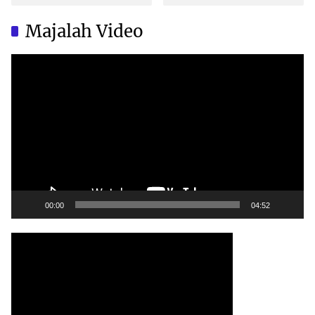
Brand Ternama Dibuat di
Brand Ternama Dibuat di
China?
China?
Majalah Video
Video
Player
00:00
04:52