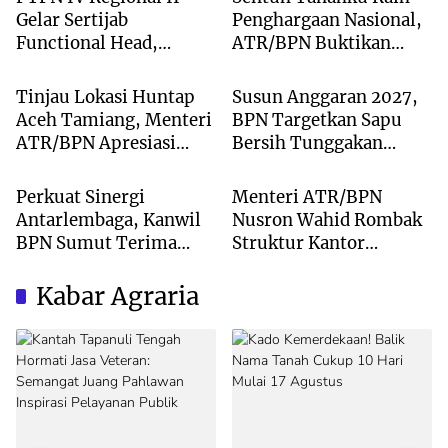
Gelar Sertijab
Penghargaan Nasional,
Functional Head,
ATR/BPN Buktikan
Blog
Blog
Perkuat Sinergi Menuju
Komitmen Digitalisasi
Regional Unggulan
Layanan Pertanahan
Tinjau Lokasi Huntap
Susun Anggaran 2027,
Aceh Tamiang, Menteri
BPN Targetkan Sapu
ATR/BPN Apresiasi
Bersih Tunggakan
Blog
Blog
Dukungan Yayasan
Berkas dan Beri
Buddha Tzu Chi dan
Kepastian Waktu
Perkuat Sinergi
Menteri ATR/BPN
Aguan
Layanan
Antarlembaga, Kanwil
Nusron Wahid Rombak
BPN Sumut Terima
Struktur Kantor
Kunjungan Balai Harta
Pertanahan Menjadi
Peninggalan
Pendekatan
Kabar Agraria
Kewilayahan