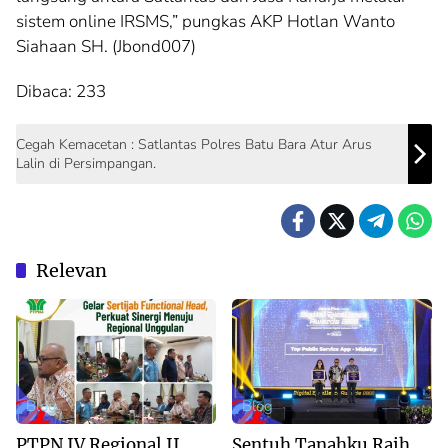
sistem online IRSMS,” pungkas AKP Hotlan Wanto
Siahaan SH. (Jbond007)
Dibaca:
233
Cegah Kemacetan : Satlantas Polres Batu Bara Atur Arus
Lalin di Persimpangan.
Relevan
Blog
Blog
PTPN IV Regional II
Sentuh Tanahku Raih