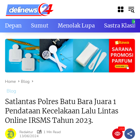
Skip
to
content
Depan
Sumut
Menolak Lupa
Sastra Klasik
Home
Blog
Blog
Satlantas Polres Batu Bara Juara 1
Pendataan Kecelakaan Lalu Lintas
Online IRSMS Tahun 2023.
233
Redaktur
1 Min Read
13/06/2024