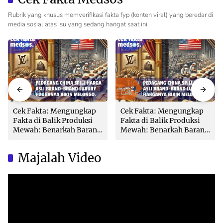
Rubrik yang khusus memverifikasi fakta fyp (konten viral) yang beredar di
media sosial atas isu yang sedang hangat saat ini.
Cek Fakta
Cek Fakta
Cek Fakta: Mengungkap
Cek Fakta: Mengungkap
Fakta di Balik Produksi
Fakta di Balik Produksi
Mewah: Benarkah Barang
Mewah: Benarkah Barang
Brand Ternama Dibuat di
Brand Ternama Dibuat di
China?
China?
Majalah Video
Video
Player