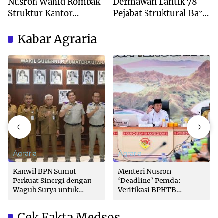
Nusron Wahid Rombak
Dermawan Lantik 78
Struktur Kantor
Pejabat Struktural Baru
Pertanahan Menjadi
di Jakarta
Pendekatan
Kabar Agraria
Kewilayahan
Agraria
Agraria
Kanwil BPN Sumut
Menteri Nusron
Perkuat Sinergi dengan
‘Deadline’ Pemda:
Wagub Surya untuk
Verifikasi BPHTB
Wujudkan Tata Kelola
Maksimal 3 Hari, Jangan
Pertanahan Profesional
Bikin Balik Nama
Cek Fakta Medsos
Lambat!