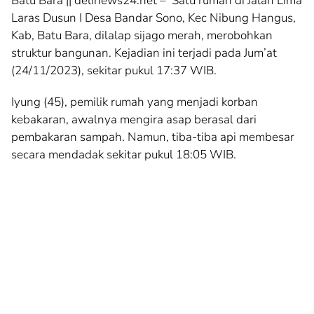
Batu Bara || delinews24.net – Satu rumah di Jalan Lima
Laras Dusun I Desa Bandar Sono, Kec Nibung Hangus,
Kab, Batu Bara, dilalap sijago merah, merobohkan
struktur bangunan. Kejadian ini terjadi pada Jum’at
(24/11/2023), sekitar pukul 17:37 WIB.
Iyung (45), pemilik rumah yang menjadi korban
kebakaran, awalnya mengira asap berasal dari
pembakaran sampah. Namun, tiba-tiba api membesar
secara mendadak sekitar pukul 18:05 WIB.