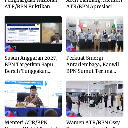
Penghargaan Nasional,
Aceh Tamiang, Menteri
ATR/BPN Buktikan
ATR/BPN Apresiasi
Komitmen Digitalisasi
Dukungan Yayasan
Layanan Pertanahan
Buddha Tzu Chi dan
Aguan
Blog
Blog
Susun Anggaran 2027,
Perkuat Sinergi
BPN Targetkan Sapu
Antarlembaga, Kanwil
Bersih Tunggakan
BPN Sumut Terima
Berkas dan Beri
Kunjungan Balai Harta
Kepastian Waktu
Peninggalan
Layanan
Blog
Blog
Menteri ATR/BPN
Wamen ATR/BPN Ossy