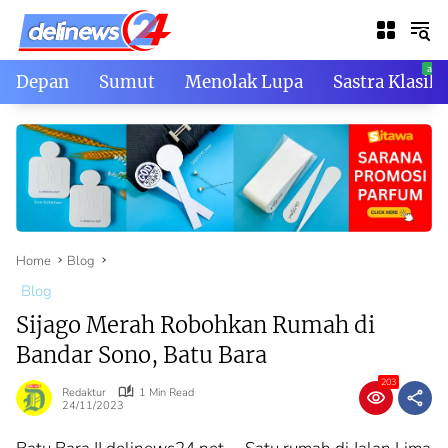
Skip
to
content
Depan
Sumut
Menolak Lupa
Sastra Klasik
Home
Blog
Blog
Sijago Merah Robohkan Rumah di
Bandar Sono, Batu Bara
203
Redaktur
1 Min Read
24/11/2023