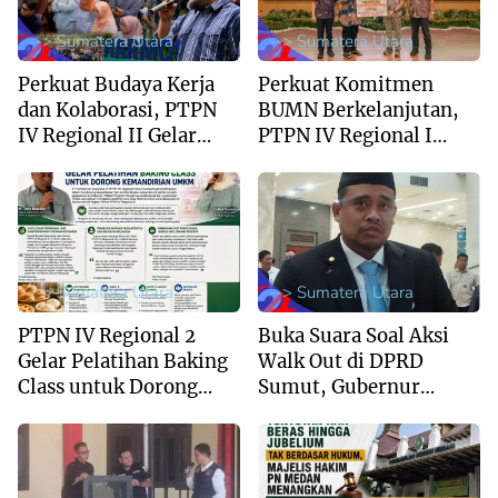
--> Sumatera Utara
--> Sumatera Utara
Perkuat Budaya Kerja
Perkuat Komitmen
dan Kolaborasi, PTPN
BUMN Berkelanjutan,
IV Regional II Gelar
PTPN IV Regional I
Culture Booster
Serahkan Dana TJSL
Triwulan II 2026
--> Sumatera Utara
--> Sumatera Utara
PTPN IV Regional 2
Buka Suara Soal Aksi
Gelar Pelatihan Baking
Walk Out di DPRD
Class untuk Dorong
Sumut, Gubernur
Kemandirian UMKM
Bobby Nasution:
Rangkaian Paripurna
Sudah Selesai