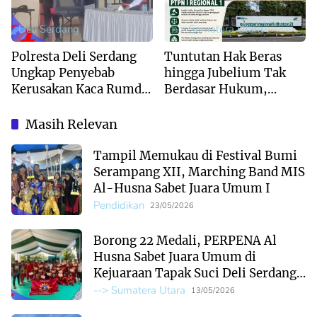
Deli Serdang
--> Sumatera Utara
Polresta Deli Serdang
Tuntutan Hak Beras
Ungkap Penyebab
hingga Jubelium Tak
Kerusakan Kaca Rumdis
Berdasar Hukum,
Wabup Lom Lom
Majelis Hakim PN
Suwondo
Medan Menangkan
Masih Relevan
PTPN I Regional 1
Tampil Memukau di Festival Bumi
Serampang XII, Marching Band MIS
Al-Husna Sabet Juara Umum I
Pendidikan
23/05/2026
Borong 22 Medali, PERPENA Al
Husna Sabet Juara Umum di
Kejuaraan Tapak Suci Deli Serdang
2026
--> Sumatera Utara
13/05/2026