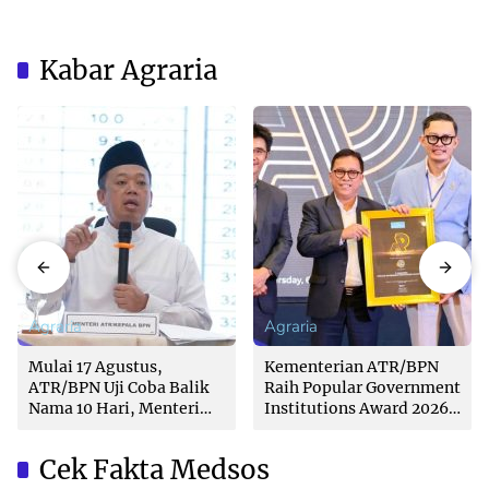
Kabar Agraria
Agraria
Agraria
Mulai 17 Agustus,
Kementerian ATR/BPN
ATR/BPN Uji Coba Balik
Raih Popular Government
Nama 10 Hari, Menteri
Institutions Award 2026
Nusron: Butuh Dukungan
dari The Iconomics
Pemda dan PPAT
Cek Fakta Medsos