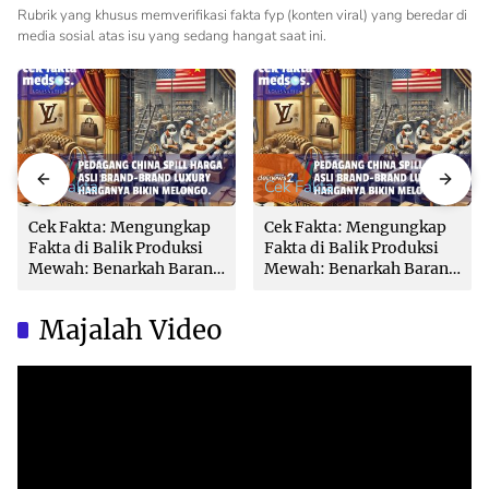
Rubrik yang khusus memverifikasi fakta fyp (konten viral) yang beredar di
media sosial atas isu yang sedang hangat saat ini.
Cek Fakta
Cek Fakta
Cek Fakta: Mengungkap
Cek Fakta: Mengungkap
Fakta di Balik Produksi
Fakta di Balik Produksi
Mewah: Benarkah Barang
Mewah: Benarkah Barang
Brand Ternama Dibuat di
Brand Ternama Dibuat di
China?
China?
Majalah Video
Video
Player