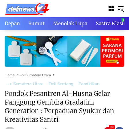
Skip
to
content
Depan
Sumut
Menolak Lupa
Sastra Klasik
Home
--> Sumatera Utara
--> Sumatera Utara
Deli Serdang
Pendidikan
Pondok Pesantren Al-Husna Gelar
Panggung Gembira Gradatim
Generation : Perpaduan Syukur dan
Kreativitas Santri
497