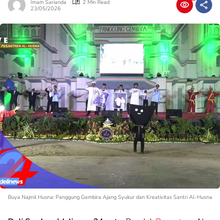
Imam Sarianda
2 Min Read
23/05/2026
Buya Najmil Husna: Panggung Gembira Ajang Syukur dan Kreativitas Santri Al-Husna