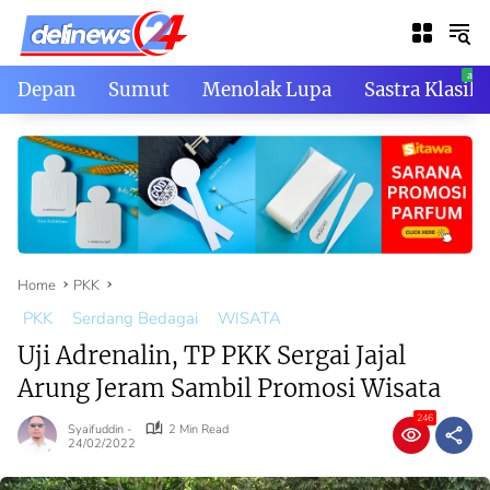
Skip
to
content
Depan
Sumut
Menolak Lupa
Sastra Klasik
Home
PKK
PKK
Serdang Bedagai
WISATA
Uji Adrenalin, TP PKK Sergai Jajal
Arung Jeram Sambil Promosi Wisata
246
Syaifuddin -
2 Min Read
24/02/2022