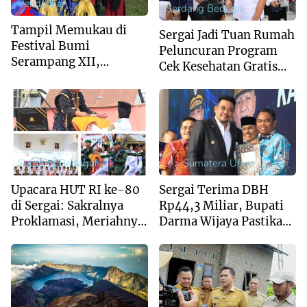
Pendidikan
Serdang Bedagai
Tampil Memukau di
Sergai Jadi Tuan Rumah
Festival Bumi
Peluncuran Program
Serampang XII,
Cek Kesehatan Gratis
Marching Band MIS Al-
Anak Sekolah Se-
Husna Sabet Juara
Sumut
Umum I
Serdang Bedagai
--> Sumatera Utara
Upacara HUT RI ke-80
Sergai Terima DBH
di Sergai: Sakralnya
Rp44,3 Miliar, Bupati
Proklamasi, Meriahnya
Darma Wijaya Pastikan
Pawai Budaya
Penggunaan Tepat
Sasaran