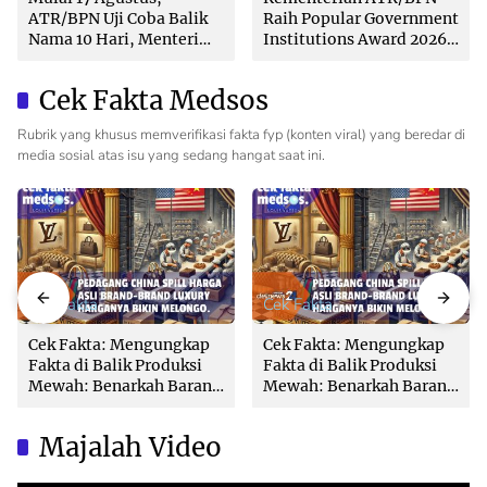
ATR/BPN Uji Coba Balik
Raih Popular Government
Nama 10 Hari, Menteri
Institutions Award 2026
Nusron: Butuh Dukungan
dari The Iconomics
Pemda dan PPAT
Cek Fakta Medsos
Rubrik yang khusus memverifikasi fakta fyp (konten viral) yang beredar di
media sosial atas isu yang sedang hangat saat ini.
Cek Fakta
Cek Fakta
Cek Fakta: Mengungkap
Cek Fakta: Mengungkap
Fakta di Balik Produksi
Fakta di Balik Produksi
Mewah: Benarkah Barang
Mewah: Benarkah Barang
Brand Ternama Dibuat di
Brand Ternama Dibuat di
China?
China?
Majalah Video