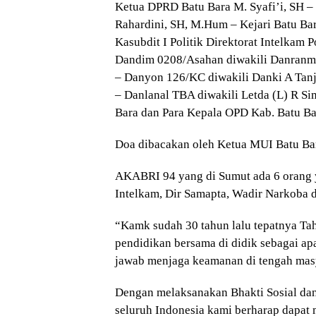
Ketua DPRD Batu Bara M. Syafi’i, SH –
Rahardini, SH, M.Hum – Kejari Batu Ba
Kasubdit I Politik Direktorat Intelkam 
Dandim 0208/Asahan diwakili Danranm
– Danyon 126/KC diwakili Danki A Tanj
– Danlanal TBA diwakili Letda (L) R Si
Bara dan Para Kepala OPD Kab. Batu Ba
Doa dibacakan oleh Ketua MUI Batu Ba
AKABRI 94 yang di Sumut ada 6 orang y
Intelkam, Dir Samapta, Wadir Narkoba 
“Kamk sudah 30 tahun lalu tepatnya Ta
pendidikan bersama di didik sebagai a
jawab menjaga keamanan di tengah mas
Dengan melaksanakan Bhakti Sosial da
seluruh Indonesia kami berharap dapa