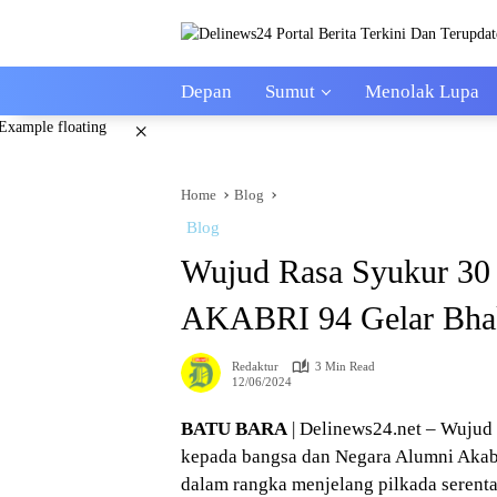
Skip
to
content
Depan
Sumut
Menolak Lupa
×
Home
Blog
Blog
Wujud Rasa Syukur 30
AKABRI 94 Gelar Bhakt
Redaktur
3 Min Read
12/06/2024
BATU BARA
| Delinews24.net – Wuju
kepada bangsa dan Negara Alumni Akabr
dalam rangka menjelang pilkada serenta