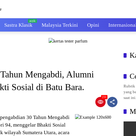
Sastra Klasik
Malaysia Terkini
Opini
Internasiona
K
 Tahun Mengabdi, Alumni
C
i Sosial di Batu Bara.
Rubrik 
yang be
saat ini
231
M
d pengabdian 30 Tahun Mengabdi
i 94, menggelar Bhakti Sosial
k wilayah Sumatera Utara, acara