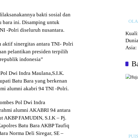
dilaksanakannya bakti sosial dan
OL
u bara ini. Disamping untuk
NI -Polri diseluruh nusantara.
Kuali
Dunia
aktif sinergitas antara TNI- Polri
Asia:
 pelantikan presiden terpilih
Kalah
 republik indonesia”
Ba
Pol Dwi Indra Maulana,S.I.K.
upati Batu Bara yang berkenan
mi alumni akabri 94 TNI -Polri.
Kombes Pol Dwi Indra
aturahmi alumni AKABRI 94 antara
ut AKBP FAMUDIN, S.I.K – Pj.
Kapolres Batu Bara AKBP Taufiq
ara Norma Deli Siregar, SE –
PUIS