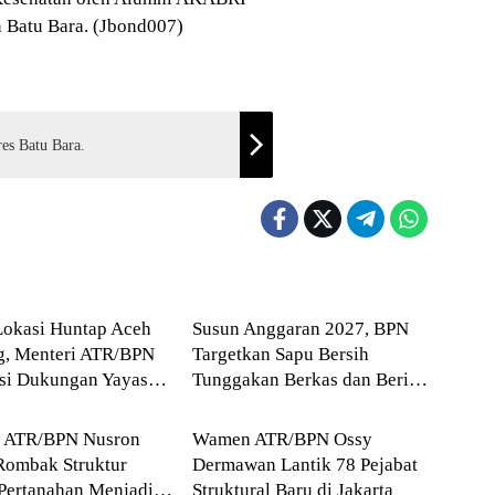
 Batu Bara. (Jbond007)
res Batu Bara.
Blog
Lokasi Huntap Aceh
Susun Anggaran 2027, BPN
g, Menteri ATR/BPN
Targetkan Sapu Bersih
asi Dukungan Yayasan
Tunggakan Berkas dan Beri
Blog
 Tzu Chi dan Aguan
Kepastian Waktu Layanan
i ATR/BPN Nusron
Wamen ATR/BPN Ossy
Rombak Struktur
Dermawan Lantik 78 Pejabat
Pertanahan Menjadi
Struktural Baru di Jakarta