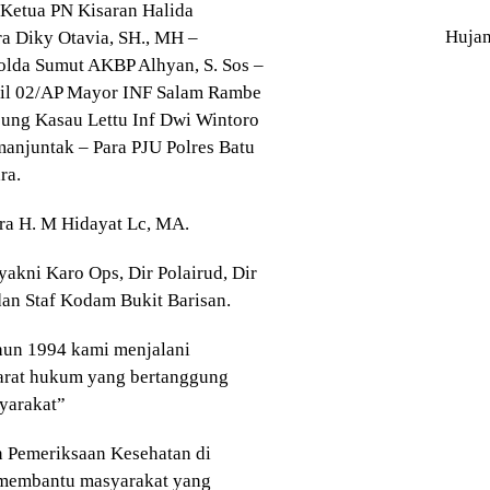
 Ketua PN Kisaran Halida
Huja
ra Diky Otavia, SH., MH –
Polda Sumut AKBP Alhyan, S. Sos –
il 02/AP Mayor INF Salam Rambe
ung Kasau Lettu Inf Dwi Wintoro
manjuntak – Para PJU Polres Batu
ra.
ra H. M Hidayat Lc, MA.
akni Karo Ops, Dir Polairud, Dir
dan Staf Kodam Bukit Barisan.
hun 1994 kami menjalani
parat hukum yang bertanggung
yarakat”
n Pemeriksaan Kesehatan di
t membantu masyarakat yang