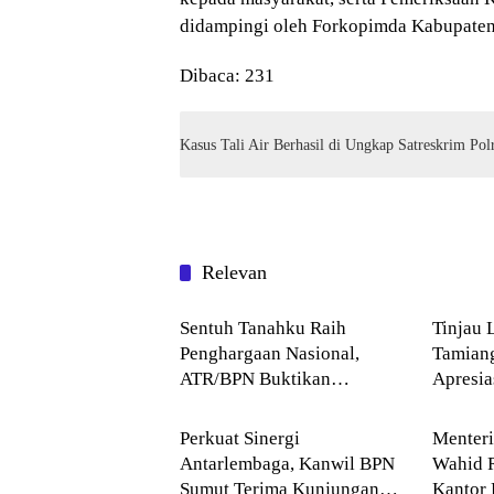
didampingi oleh Forkopimda Kabupaten
Dibaca:
231
Kasus Tali Air Berhasil di Ungkap Satreskrim Pol
Relevan
Blog
Blog
Sentuh Tanahku Raih
Tinjau 
Penghargaan Nasional,
Tamian
ATR/BPN Buktikan
Apresi
Blog
Blog
Komitmen Digitalisasi
Buddha
Layanan Pertanahan
Perkuat Sinergi
Menter
Antarlembaga, Kanwil BPN
Wahid 
Sumut Terima Kunjungan
Kantor 