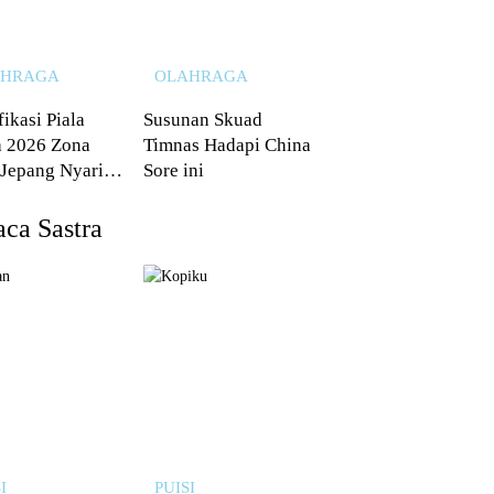
AHRAGA
OLAHRAGA
fikasi Piala
Susunan Skuad
 2026 Zona
Timnas Hadapi China
 Jepang Nyaris
Sore ini
 dari Australia
ca Sastra
I
PUISI