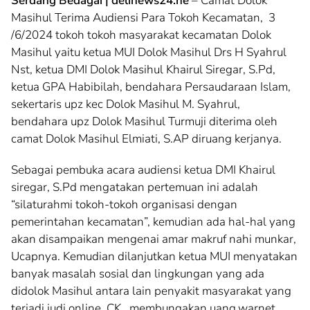
Serdang Bedagai | delinews24.ne
– Camat Dolok
Masihul Terima Audiensi Para Tokoh Kecamatan, 3
/6/2024 tokoh tokoh masyarakat kecamatan Dolok
Masihul yaitu ketua MUI Dolok Masihul Drs H Syahrul
Nst, ketua DMI Dolok Masihul Khairul Siregar, S.Pd,
ketua GPA Habibilah, bendahara Persaudaraan Islam,
sekertaris upz kec Dolok Masihul M. Syahrul,
bendahara upz Dolok Masihul Turmuji diterima oleh
camat Dolok Masihul Elmiati, S.AP diruang kerjanya.
Sebagai pembuka acara audiensi ketua DMI Khairul
siregar, S.Pd mengatakan pertemuan ini adalah
“silaturahmi tokoh-tokoh organisasi dengan
pemerintahan kecamatan”, kemudian ada hal-hal yang
akan disampaikan mengenai amar makruf nahi munkar,
Ucapnya. Kemudian dilanjutkan ketua MUI menyatakan
banyak masalah sosial dan lingkungan yang ada
didolok Masihul antara lain penyakit masyarakat yang
terjadi judi online, CK , membungakan uang,warnet,