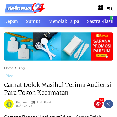
Skip
to
content
Depan
Sumut
Menolak Lupa
Sastra Klasik
Home
Blog
Blog
Camat Dolok Masihul Terima Audiensi
Para Tokoh Kecamatan
406
Redaktur
2 Min Read
04/06/2024