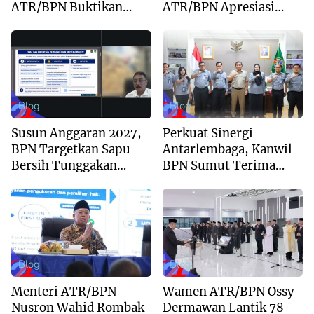
ATR/BPN Buktikan
ATR/BPN Apresiasi
Komitmen Digitalisasi
Dukungan Yayasan
Layanan Pertanahan
Buddha Tzu Chi dan
Aguan
Blog
Blog
Susun Anggaran 2027,
Perkuat Sinergi
BPN Targetkan Sapu
Antarlembaga, Kanwil
Bersih Tunggakan
BPN Sumut Terima
Berkas dan Beri
Kunjungan Balai Harta
Kepastian Waktu
Peninggalan
Layanan
Blog
Blog
Menteri ATR/BPN
Wamen ATR/BPN Ossy
Nusron Wahid Rombak
Dermawan Lantik 78