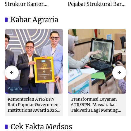
Struktur Kantor
Pejabat Struktural Baru
Pertanahan Menjadi
di Jakarta
Pendekatan
Kabar Agraria
Kewilayahan
Agraria
Agraria
Kementerian ATR/BPN
Transformasi Layanan
Raih Popular Government
ATR/BPN: Masyarakat
Institutions Award 2026
Tak Perlu Lagi Menunggu
dari The Iconomics
Tanpa Kepastian
Cek Fakta Medsos