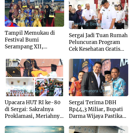
Pendidikan
Serdang Bedagai
Tampil Memukau di
Sergai Jadi Tuan Rumah
Festival Bumi
Peluncuran Program
Serampang XII,
Cek Kesehatan Gratis
Marching Band MIS Al-
Anak Sekolah Se-
Husna Sabet Juara
Sumut
Umum I
Serdang Bedagai
--> Sumatera Utara
Upacara HUT RI ke-80
Sergai Terima DBH
di Sergai: Sakralnya
Rp44,3 Miliar, Bupati
Proklamasi, Meriahnya
Darma Wijaya Pastikan
Pawai Budaya
Penggunaan Tepat
Sasaran