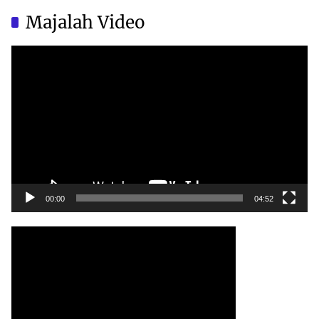
China?
China?
Majalah Video
Video
Player
00:00
04:52