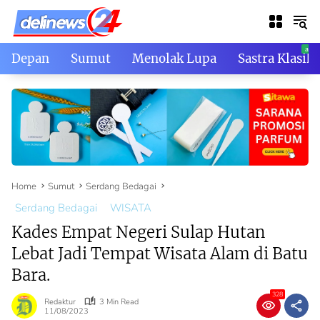
Skip
to
content
Depan
Sumut
Menolak Lupa
Sastra Klasik
Home
Sumut
Serdang Bedagai
Serdang Bedagai
WISATA
Kades Empat Negeri Sulap Hutan
Lebat Jadi Tempat Wisata Alam di Batu
Bara.
328
Redaktur
3 Min Read
11/08/2023