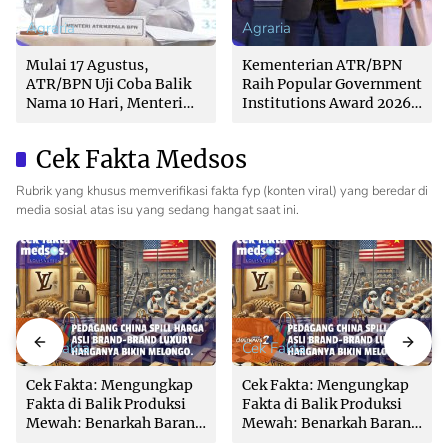
Agraria
Agraria
Mulai 17 Agustus,
Kementerian ATR/BPN
ATR/BPN Uji Coba Balik
Raih Popular Government
Nama 10 Hari, Menteri
Institutions Award 2026
Nusron: Butuh Dukungan
dari The Iconomics
Pemda dan PPAT
Cek Fakta Medsos
Rubrik yang khusus memverifikasi fakta fyp (konten viral) yang beredar di
media sosial atas isu yang sedang hangat saat ini.
Cek Fakta
Cek Fakta
Cek Fakta: Mengungkap
Cek Fakta: Mengungkap
Fakta di Balik Produksi
Fakta di Balik Produksi
Mewah: Benarkah Barang
Mewah: Benarkah Barang
Brand Ternama Dibuat di
Brand Ternama Dibuat di