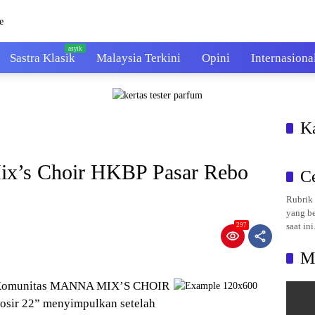
Sastra Klasik
Malaysia Terkini
Opini
Internasiona
K
’s Choir HKBP Pasar Rebo
C
Rubrik 
yang be
saat ini
297
M
: Komunitas MANNA MIX’S CHOIR
osir 22” menyimpulkan setelah