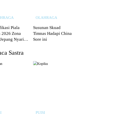
AHRAGA
OLAHRAGA
fikasi Piala
Susunan Skuad
 2026 Zona
Timnas Hadapi China
 Jepang Nyaris
Sore ini
 dari Australia
ca Sastra
I
PUISI