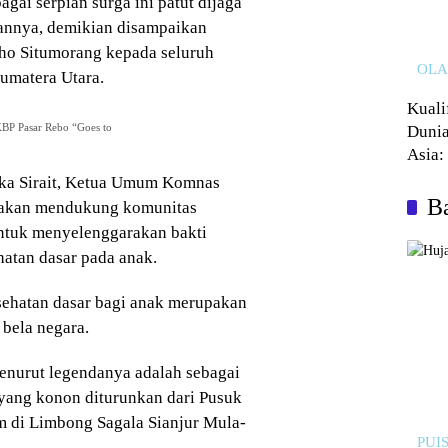
gai serpian surga ini patut dijaga
gannya, demikian disampaikan
Saho Situmorang kepada seluruh
OL
Sumatera Utara.
Kuali
P Pasar Rebo “Goes to
Dunia
Asia:
Kalah
eka Sirait, Ketua Umum Komnas
Ba
takan mendukung komunitas
ntuk menyelenggarakan bakti
ehatan dasar pada anak.
ehatan dasar bagi anak merupakan
bela negara.
enurut legendanya adalah sebagai
 yang konon diturunkan dari Pusuk
m di Limbong Sagala Sianjur Mula-
PUIS