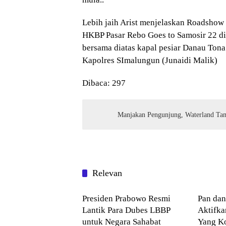
Lebih jaih Arist menjelaskan Roadsho
HKBP Pasar Rebo Goes to Samosir 22 di 
bersama diatas kapal pesiar Danau Tona 
Kapolres SImalungun (Junaidi Malik)
Dibaca:
297
Manjakan Pengunjung, Waterland Ta
Relevan
NASIONAL
NASI
Presiden Prabowo Resmi
Pan da
Lantik Para Dubes LBBP
Aktifk
untuk Negara Sahabat
Yang Ko