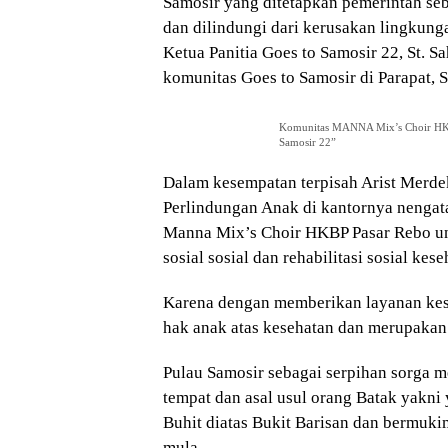
Samosir yang ditetapkan pemerintah seba
dan dilindungi dari kerusakan lingkun
Ketua Panitia Goes to Samosir 22, St. 
komunitas Goes to Samosir di Parapat, 
Komunitas MANNA Mix’s Choir HKB
Samosir 22”
Dalam kesempatan terpisah Arist Merd
Perlindungan Anak di kantornya nenga
Manna Mix’s Choir HKBP Pasar Rebo u
sosial sosial dan rehabilitasi sosial kes
Karena dengan memberikan layanan kes
hak anak atas kesehatan dan merupakan 
Pulau Samosir sebagai serpihan sorga m
tempat dan asal usul orang Batak yakni
Buhit diatas Bukit Barisan dan bermuki
mula..