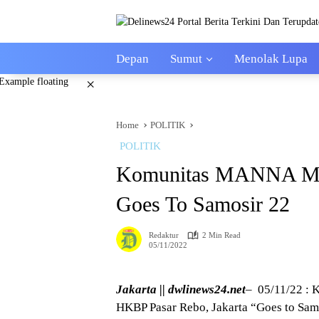
Skip
to
content
Depan
Sumut
Menolak Lupa
×
Home
POLITIK
POLITIK
Komunitas MANNA Mix
Goes To Samosir 22
Redaktur
2 Min Read
05/11/2022
Jakarta || dwlinews24.net
– 05/11/22 
HKBP Pasar Rebo, Jakarta “Goes to Sam