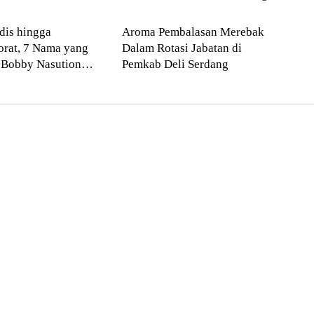
Medan
Deli Serdang
dis hingga
Aroma Pembalasan Merebak
orat, 7 Nama yang
Dalam Rotasi Jabatan di
 Bobby Nasution
Pemkab Deli Serdang
 Bulan!