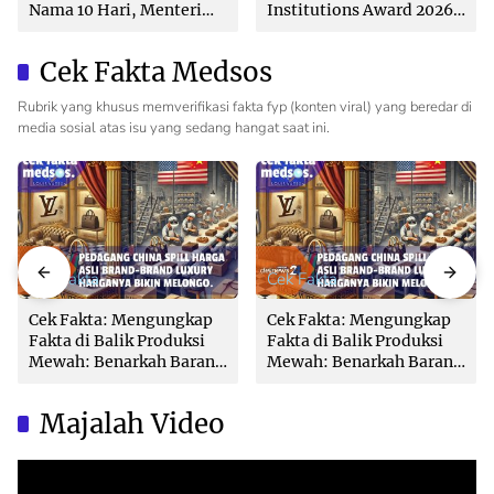
Nama 10 Hari, Menteri
Institutions Award 2026
Nusron: Butuh Dukungan
dari The Iconomics
Pemda dan PPAT
Cek Fakta Medsos
Rubrik yang khusus memverifikasi fakta fyp (konten viral) yang beredar di
media sosial atas isu yang sedang hangat saat ini.
Cek Fakta
Cek Fakta
Cek Fakta: Mengungkap
Cek Fakta: Mengungkap
Fakta di Balik Produksi
Fakta di Balik Produksi
Mewah: Benarkah Barang
Mewah: Benarkah Barang
Brand Ternama Dibuat di
Brand Ternama Dibuat di
China?
China?
Majalah Video
Video
Player