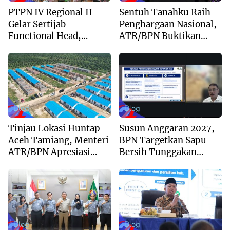
PTPN IV Regional II
Sentuh Tanahku Raih
Gelar Sertijab
Penghargaan Nasional,
Functional Head,
ATR/BPN Buktikan
Perkuat Sinergi Menuju
Komitmen Digitalisasi
Regional Unggulan
Layanan Pertanahan
Blog
Blog
Tinjau Lokasi Huntap
Susun Anggaran 2027,
Aceh Tamiang, Menteri
BPN Targetkan Sapu
ATR/BPN Apresiasi
Bersih Tunggakan
Dukungan Yayasan
Berkas dan Beri
Buddha Tzu Chi dan
Kepastian Waktu
Aguan
Layanan
Blog
Blog