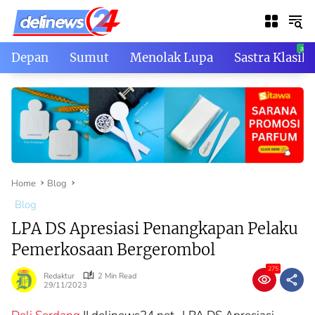
Skip
to
content
Depan
Sumut
Menolak Lupa
Sastra Klasik
Home
Blog
Blog
LPA DS Apresiasi Penangkapan Pelaku
Pemerkosaan Bergerombol
275
Redaktur
2 Min Read
29/11/2023