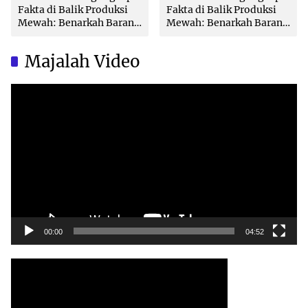
Fakta di Balik Produksi
Fakta di Balik Produksi
Mewah: Benarkah Barang
Mewah: Benarkah Barang
Brand Ternama Dibuat di
Brand Ternama Dibuat di
China?
China?
Majalah Video
Video
Player
00:00
04:52