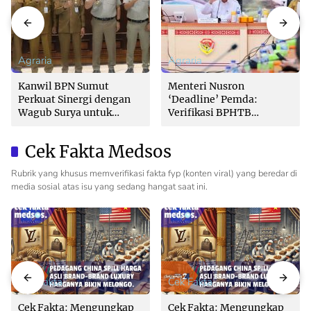
Agraria
Agraria
Kanwil BPN Sumut
Menteri Nusron
Perkuat Sinergi dengan
‘Deadline’ Pemda:
Wagub Surya untuk
Verifikasi BPHTB
Wujudkan Tata Kelola
Maksimal 3 Hari, Jangan
Pertanahan Profesional
Bikin Balik Nama
Cek Fakta Medsos
Lambat!
Rubrik yang khusus memverifikasi fakta fyp (konten viral) yang beredar di
media sosial atas isu yang sedang hangat saat ini.
Cek Fakta
Cek Fakta
Cek Fakta: Mengungkap
Cek Fakta: Mengungkap