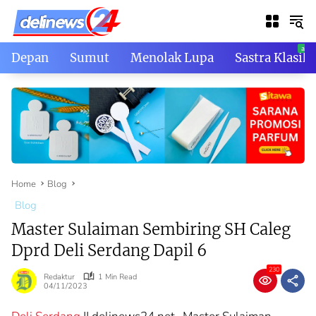
Skip
to
content
Depan
Sumut
Menolak Lupa
Sastra Klasik
Home
Blog
Blog
Master Sulaiman Sembiring SH Caleg
Dprd Deli Serdang Dapil 6
230
Redaktur
1 Min Read
04/11/2023