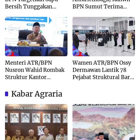
Bersih Tunggakan
BPN Sumut Terima
Berkas dan Beri
Kunjungan Balai Harta
Kepastian Waktu
Peninggalan
Layanan
Blog
Blog
Menteri ATR/BPN
Wamen ATR/BPN Ossy
Nusron Wahid Rombak
Dermawan Lantik 78
Struktur Kantor
Pejabat Struktural Baru
Pertanahan Menjadi
di Jakarta
Pendekatan
Kabar Agraria
Kewilayahan