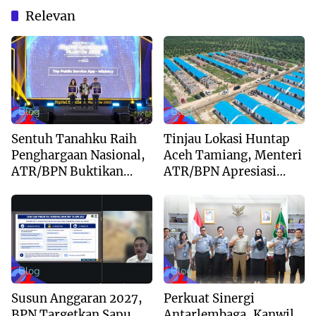
Relevan
Blog
Blog
Sentuh Tanahku Raih
Tinjau Lokasi Huntap
Penghargaan Nasional,
Aceh Tamiang, Menteri
ATR/BPN Buktikan
ATR/BPN Apresiasi
Komitmen Digitalisasi
Dukungan Yayasan
Layanan Pertanahan
Buddha Tzu Chi dan
Aguan
Blog
Blog
Susun Anggaran 2027,
Perkuat Sinergi
BPN Targetkan Sapu
Antarlembaga, Kanwil