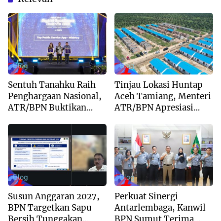
Blog
Blog
Sentuh Tanahku Raih
Tinjau Lokasi Huntap
Penghargaan Nasional,
Aceh Tamiang, Menteri
ATR/BPN Buktikan
ATR/BPN Apresiasi
Komitmen Digitalisasi
Dukungan Yayasan
Layanan Pertanahan
Buddha Tzu Chi dan
Aguan
Blog
Blog
Susun Anggaran 2027,
Perkuat Sinergi
BPN Targetkan Sapu
Antarlembaga, Kanwil
Bersih Tunggakan
BPN Sumut Terima