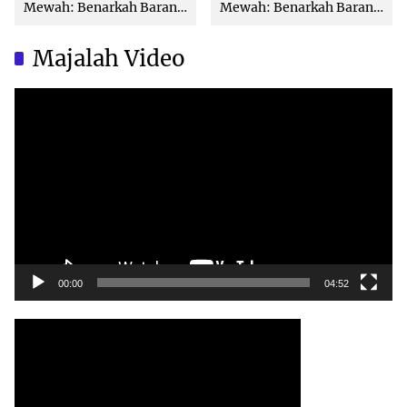
Mewah: Benarkah Barang
Mewah: Benarkah Barang
Brand Ternama Dibuat di
Brand Ternama Dibuat di
China?
China?
Majalah Video
Video
Player
00:00
04:52