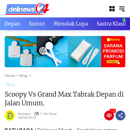
Skip
to
content
Depan
Sumut
Menolak Lupa
Sastra Klasik
Home
Blog
Blog
Scoopy Vs Grand Max Tabrak Depan di
Jalan Umum.
310
Redaktur
2 Min Read
08/06/2024