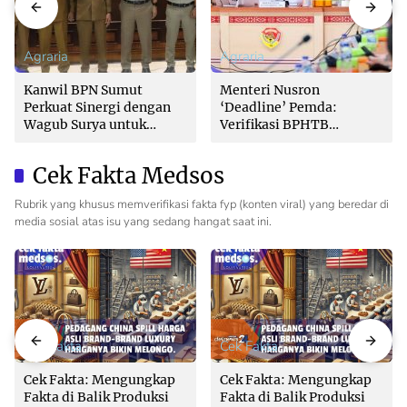
Agraria
Agraria
Kanwil BPN Sumut
Menteri Nusron
Perkuat Sinergi dengan
‘Deadline’ Pemda:
Wagub Surya untuk
Verifikasi BPHTB
Wujudkan Tata Kelola
Maksimal 3 Hari, Jangan
Pertanahan Profesional
Bikin Balik Nama
Cek Fakta Medsos
Lambat!
Rubrik yang khusus memverifikasi fakta fyp (konten viral) yang beredar di
media sosial atas isu yang sedang hangat saat ini.
Cek Fakta
Cek Fakta
Cek Fakta: Mengungkap
Cek Fakta: Mengungkap
Fakta di Balik Produksi
Fakta di Balik Produksi