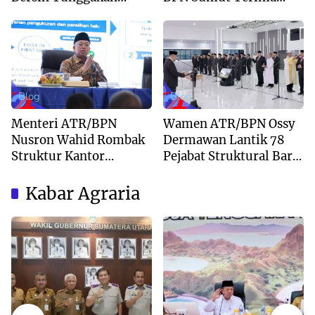
Berkas dan Beri
Kunjungan Balai Harta
Kepastian Waktu
Peninggalan
Layanan
Blog
Blog
Menteri ATR/BPN
Wamen ATR/BPN Ossy
Nusron Wahid Rombak
Dermawan Lantik 78
Struktur Kantor
Pejabat Struktural Baru
Pertanahan Menjadi
di Jakarta
Pendekatan
Kabar Agraria
Kewilayahan