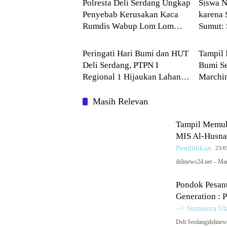
Polresta Deli Serdang Ungkap
Siswa 
Penyebab Kerusakan Kaca
karena 
Rumdis Wabup Lom Lom
Sumut: 
BAKTI SOSIAL
Pendid
Suwondo
Hanya K
Peringati Hari Bumi dan HUT
Tampil 
Deli Serdang, PTPN I
Bumi S
Regional 1 Hijaukan Lahan
Marchi
Gersang di Tanjung Morawa
Husna 
Masih Relevan
Tampil Memuk
MIS Al-Husna
Pendidikan
23/0
delinews24.net – Ma
Pondok Pesan
Generation : 
--> Sumatera Ut
Deli Serdang|deline