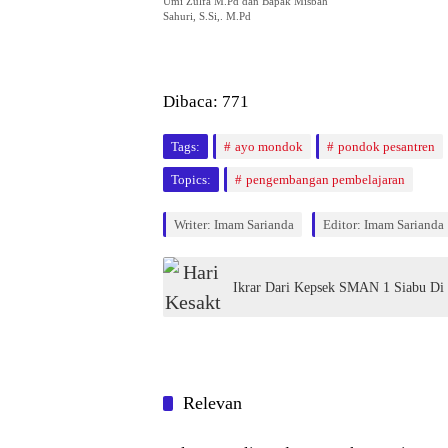
Umi Zulfa M.Pd dan Bapak Misbah
Sahuri, S.Si,. M.Pd
Dibaca:
771
Tags:
ayo mondok
pondok pesantren
Topics:
pengembangan pembelajaran
Writer: Imam Sarianda
Editor: Imam Sarianda
Ikrar Dari Kepsek SMAN 1 Siabu Di H
Relevan
Deli Serdang
NASI