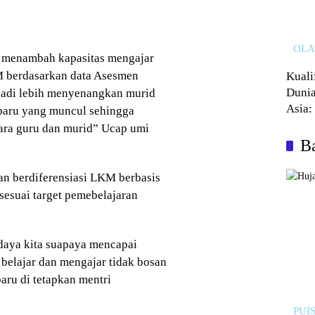
OL
k menambah kapasitas mengajar
 berdasarkan data Asesmen
Kuali
Dunia
 jadi lebih menyenangkan murid
Asia:
 baru yang muncul sehingga
Kalah
tara guru dan murid” Ucap umi
Ba
n berdiferensiasi LKM berbasis
sesuai target pemebelajaran
 daya kita suapaya mencapai
f belajar dan mengajar tidak bosan
ru di tetapkan mentri
PUIS