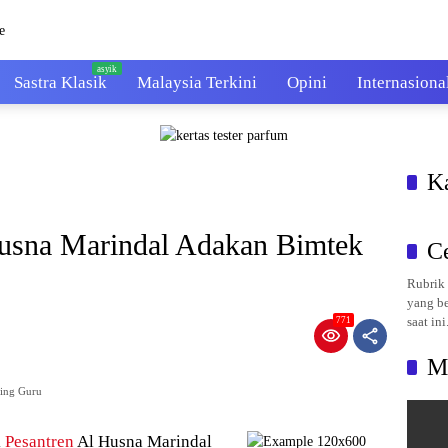
Sastra Klasik
Malaysia Terkini
Opini
Internasiona
K
usna Marindal Adakan Bimtek
C
Rubrik 
yang be
saat ini
771
M
ding Guru
k
Pesantren
Al Husna Marindal