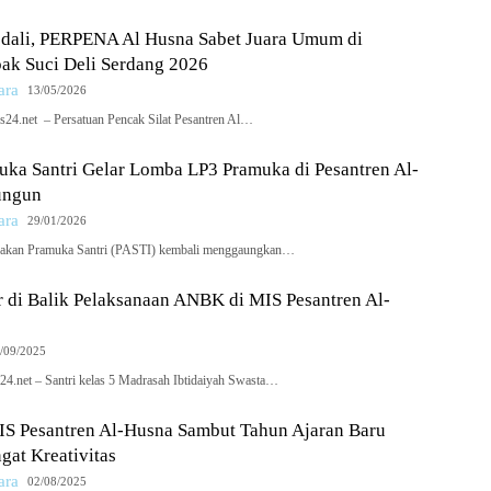
dali, PERPENA Al Husna Sabet Juara Umum di
ak Suci Deli Serdang 2026
ara
13/05/2026
s24.net – Persatuan Pencak Silat Pesantren Al…
ka Santri Gelar Lomba LP3 Pramuka di Pesantren Al-
ungun
ara
29/01/2026
erakan Pramuka Santri (PASTI) kembali menggaungkan…
 di Balik Pelaksanaan ANBK di MIS Pesantren Al-
/09/2025
24.net – Santri kelas 5 Madrasah Ibtidaiyah Swasta…
IS Pesantren Al-Husna Sambut Tahun Ajaran Baru
at Kreativitas
ara
02/08/2025