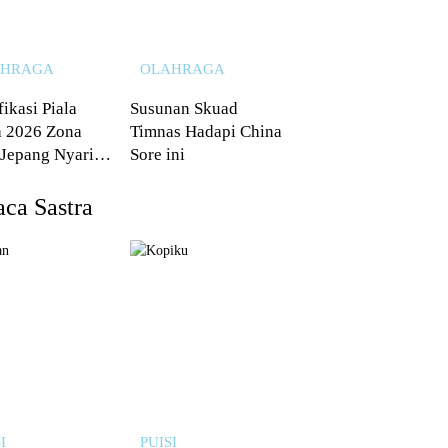
AHRAGA
OLAHRAGA
fikasi Piala
Susunan Skuad
 2026 Zona
Timnas Hadapi China
 Jepang Nyaris
Sore ini
 dari Australia
ca Sastra
I
PUISI