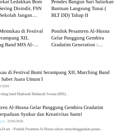
Nekat Ledakkan Bom
Pemdes Bangun Sari Salurkan
Sering Disindir, FSN
Bantuan Langsung Tunai (
Sekolah Jangan
BLT DD) Tahap II
ikan
--> Sumatera Utara
ejar Nilai Akademik
Memukau di Festival
Pondok Pesantren Al-Husna
erampang XII,
Gelar Panggung Gembira
ng Band MIS Al-
Gradatim Generation :
Sabet Juara Umum I
Perpaduan Syukur dan
Kreativitas Santri
au di Festival Bumi Serampang XII, Marching Band
 Sabet Juara Umum I
5/2026
rching band Madrasah Ibtidaiyah Swasta (MIS)…
tren Al-Husna Gelar Panggung Gembira Gradatim
Perpaduan Syukur dan Kreativitas Santri
ara
23/05/2026
ws24.net –Pondok Pesantren Al-Husna sukses menyelenggarakan pentas…