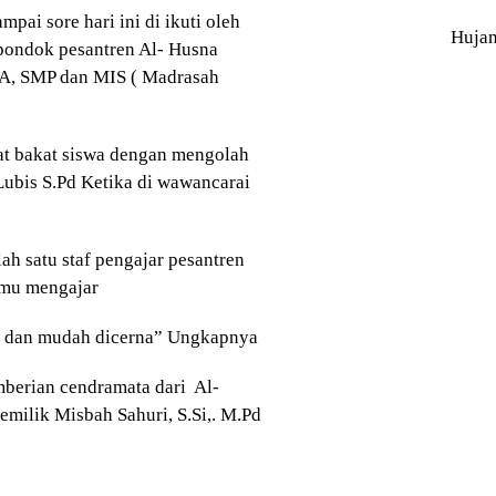
pai sore hari ini di ikuti oleh
Huja
pondok pesantren Al- Husna
MA, SMP dan MIS ( Madrasah
at bakat siswa dengan mengolah
Lubis S.Pd Ketika di wawancarai
ah satu staf pengajar pesantren
lmu mengajar
n dan mudah dicerna” Ungkapnya
mberian cendramata dari Al-
emilik Misbah Sahuri, S.Si,. M.Pd