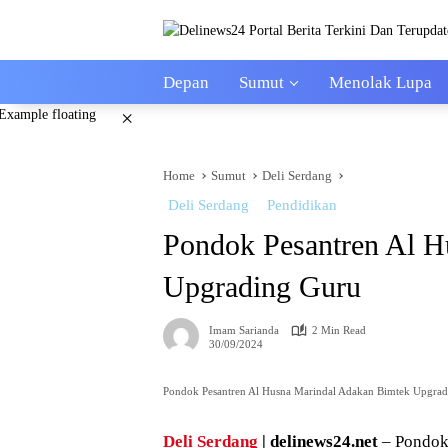
Skip
to
content
Depan
Sumut
Menolak Lupa
×
Home
Sumut
Deli Serdang
Deli Serdang
Pendidikan
Pondok Pesantren Al H
Upgrading Guru
Imam Sarianda
2 Min Read
30/09/2024
Pondok Pesantren Al Husna Marindal Adakan Bimtek Upgra
Deli Serdang
| delinews24.net
– Pondo