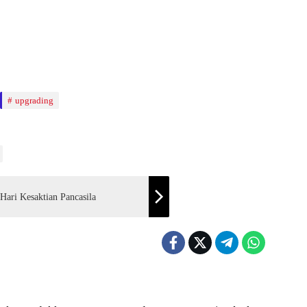
upgrading
ari Kesaktian Pancasila
ONAL
Deli Serdang