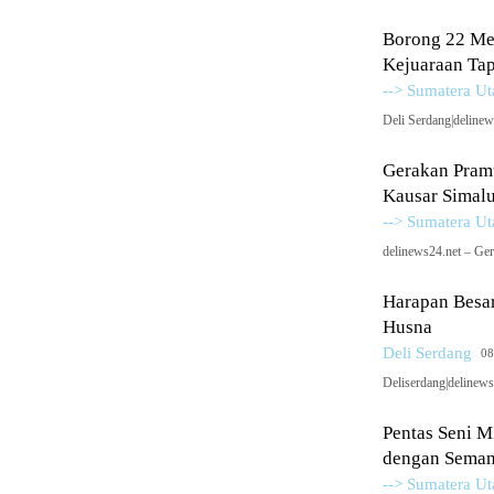
Borong 22 Me
Kejuaraan Tap
--> Sumatera Ut
Deli Serdang|delinew
Gerakan Pramu
Kausar Simal
--> Sumatera Ut
delinews24.net – G
Harapan Besar
Husna
Deli Serdang
08
Deliserdang|delinews
Pentas Seni M
dengan Semang
--> Sumatera Ut