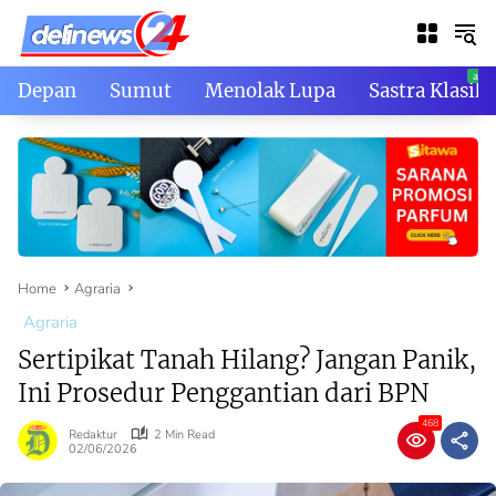
Skip
to
content
Depan
Sumut
Menolak Lupa
Sastra Klasik
Home
Agraria
Agraria
Sertipikat Tanah Hilang? Jangan Panik,
Ini Prosedur Penggantian dari BPN
468
Redaktur
2 Min Read
02/06/2026