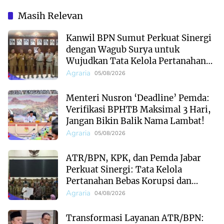
Pertanahan Bebas
Perkuat Pencegahan
Korupsi dan Ekonomi
Korupsi Tata Kelola
Masih Relevan
Daerah Menguat
Pertanahan
Kanwil BPN Sumut Perkuat Sinergi
dengan Wagub Surya untuk
Wujudkan Tata Kelola Pertanahan
Profesional
Agraria
05/08/2026
Menteri Nusron ‘Deadline’ Pemda:
Verifikasi BPHTB Maksimal 3 Hari,
Jangan Bikin Balik Nama Lambat!
Agraria
05/08/2026
ATR/BPN, KPK, dan Pemda Jabar
Perkuat Sinergi: Tata Kelola
Pertanahan Bebas Korupsi dan
Ekonomi Daerah Menguat
Agraria
04/08/2026
Transformasi Layanan ATR/BPN: