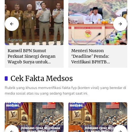
Agraria
Agraria
Kanwil BPN Sumut
Menteri Nusron
Perkuat Sinergi dengan
‘Deadline’ Pemda:
Wagub Surya untuk
Verifikasi BPHTB
Wujudkan Tata Kelola
Maksimal 3 Hari, Jangan
Pertanahan Profesional
Bikin Balik Nama
Cek Fakta Medsos
Lambat!
Rubrik yang khusus memverifikasi fakta fyp (konten viral) yang beredar di
media sosial atas isu yang sedang hangat saat ini.