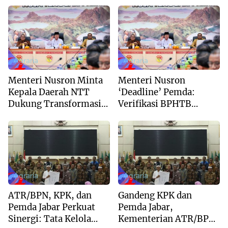
Wujudkan Tata Kelola
Tata Kelola Pertanahan
Pertanahan Profesional
Daerah
Agraria
Agraria
Menteri Nusron Minta
Menteri Nusron
Kepala Daerah NTT
‘Deadline’ Pemda:
Dukung Transformasi
Verifikasi BPHTB
Layanan Pertanahan
Maksimal 3 Hari,
Jangan Bikin Balik
Nama Lambat!
Agraria
Agraria
ATR/BPN, KPK, dan
Gandeng KPK dan
Pemda Jabar Perkuat
Pemda Jabar,
Sinergi: Tata Kelola
Kementerian ATR/BPN