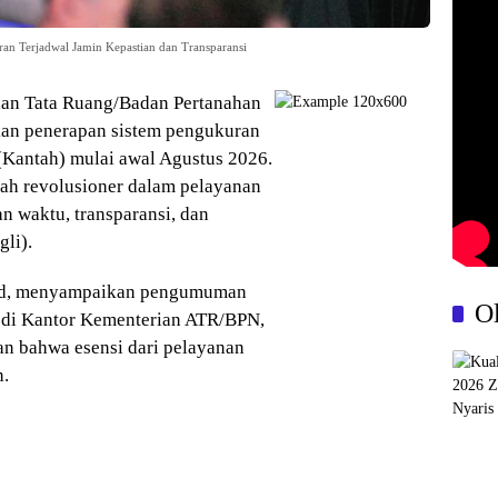
an Terjadwal Jamin Kepastian dan Transparansi
dan Tata Ruang/Badan Pertanahan
n penerapan sistem pengukuran
 (Kantah) mulai awal Agustus 2026.
kah revolusioner dalam pelayanan
n waktu, transparansi, dan
li).
id, menyampaikan pengumuman
O
 di Kantor Kementerian ATR/BPN,
kan bahwa esensi dari pelayanan
n.