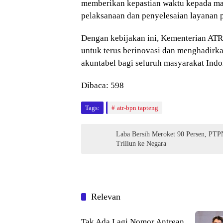
memberikan kepastian waktu kepada mas
pelaksanaan dan penyelesaian layanan 
Dengan kebijakan ini, Kementerian A
untuk terus berinovasi dan menghadirka
akuntabel bagi seluruh masyarakat Indo
Dibaca:
598
Tags:
atr-bpn tapteng
Laba Bersih Meroket 90 Persen, PTP
Triliun ke Negara
Relevan
Agraria
Tak Ada Lagi Nomor Antrean