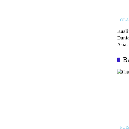
OL
Kuali
Dunia
Asia:
Kalah
Ba
PUIS