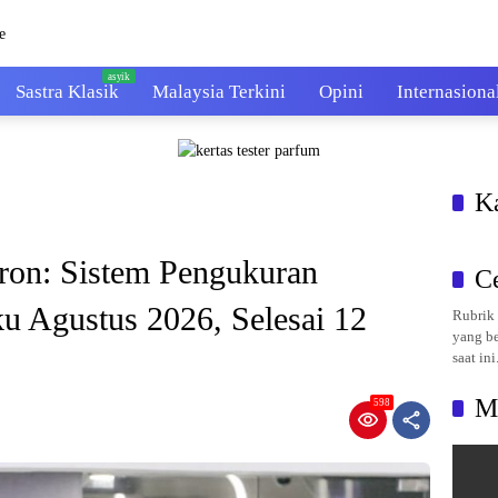
Sastra Klasik
Malaysia Terkini
Opini
Internasiona
K
ron: Sistem Pengukuran
C
u Agustus 2026, Selesai 12
Rubrik 
yang be
saat ini
M
598