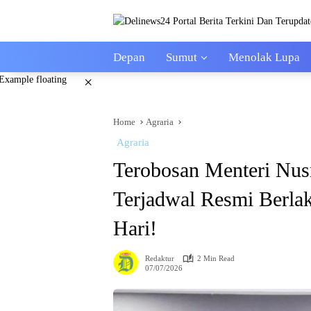
Skip
to
content
Depan
Sumut
Menolak Lupa
×
Home
Agraria
Agraria
Terobosan Menteri Nus
Terjadwal Resmi Berlak
Hari!
Redaktur
2 Min Read
07/07/2026