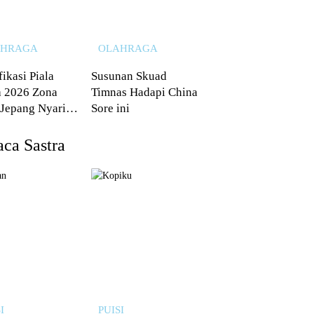
AHRAGA
OLAHRAGA
fikasi Piala
Susunan Skuad
 2026 Zona
Timnas Hadapi China
 Jepang Nyaris
Sore ini
 dari Australia
ca Sastra
I
PUISI