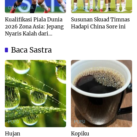
OLAHRAGA
OLAHRAGA
Kualifikasi Piala Dunia
Susunan Skuad Timnas
2026 Zona Asia: Jepang
Hadapi China Sore ini
Nyaris Kalah dari
Australia
Baca Sastra
PUISI
PUISI
Hujan
Kopiku