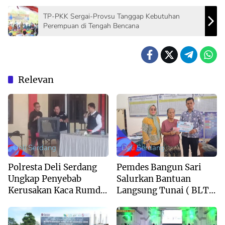
TP-PKK Sergai-Provsu Tanggap Kebutuhan
Perempuan di Tengah Bencana
Relevan
Deli Serdang
Deli Serdang
Polresta Deli Serdang
Pemdes Bangun Sari
Ungkap Penyebab
Salurkan Bantuan
Kerusakan Kaca Rumdis
Langsung Tunai ( BLT
Wabup Lom Lom
DD) Tahap II
Suwondo