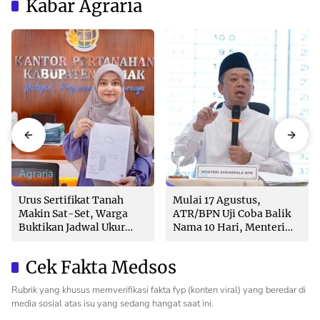
Kabar Agraria
Agraria
Agraria
Urus Sertifikat Tanah
Mulai 17 Agustus,
Makin Sat-Set, Warga
ATR/BPN Uji Coba Balik
Buktikan Jadwal Ukur
Nama 10 Hari, Menteri
Langsung Ditentukan di
Nusron: Butuh Dukungan
Loket
Pemda dan PPAT
Cek Fakta Medsos
Rubrik yang khusus memverifikasi fakta fyp (konten viral) yang beredar di
media sosial atas isu yang sedang hangat saat ini.