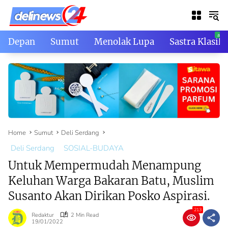
Skip
to
content
Depan
Sumut
Menolak Lupa
Sastra Klasik
Home
Sumut
Deli Serdang
Deli Serdang
SOSIAL-BUDAYA
Untuk Mempermudah Menampung
Keluhan Warga Bakaran Batu, Muslim
Susanto Akan Dirikan Posko Aspirasi.
213
Redaktur
2 Min Read
19/01/2022