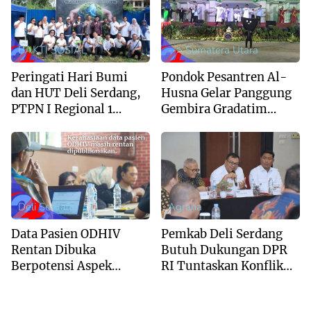
BAKTI SOSIAL
--> Sumatera Utara
Peringati Hari Bumi
Pondok Pesantren Al-
dan HUT Deli Serdang,
Husna Gelar Panggung
PTPN I Regional 1
Gembira Gradatim
Hijaukan Lahan
Generation : Perpaduan
Gersang di Tanjung
Syukur dan Kreativitas
Morawa
Santri
Deli Serdang
Agraria
Data Pasien ODHIV
Pemkab Deli Serdang
Rentan Dibuka
Butuh Dukungan DPR
Berpotensi Aspek
RI Tuntaskan Konflik
Stigma Dan
Eks HGU
Diskriminasi Bagi