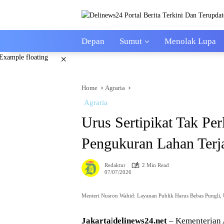
Skip
to
content
Depan
Sumut
Menolak Lupa
×
Home
Agraria
Agraria
Urus Sertipikat Tak P
Pengukuran Lahan Terj
Redaktur
2 Min Read
07/07/2026
Menteri Nusron Wahid: Layanan Publik Harus Bebas Pungli, 
Jakarta|delinews24.net
– Kementerian 