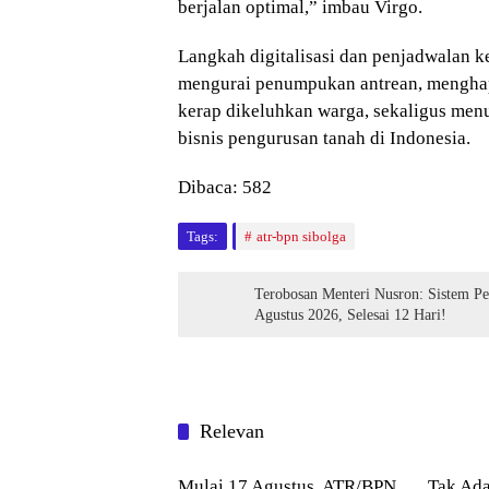
berjalan optimal,” imbau Virgo.
Langkah digitalisasi dan penjadwalan k
mengurai penumpukan antrean, mengha
kerap dikeluhkan warga, sekaligus menu
bisnis pengurusan tanah di Indonesia.
Dibaca:
582
Tags:
atr-bpn sibolga
Terobosan Menteri Nusron: Sistem P
Agustus 2026, Selesai 12 Hari!
Relevan
Agraria
Agrari
Mulai 17 Agustus, ATR/BPN
Tak Ad