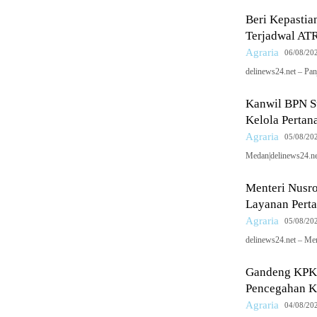
Beri Kepasti
Terjadwal AT
Agraria
06/08/20
delinews24.net – Pan
Kanwil BPN Su
Kelola Pertan
Agraria
05/08/20
Medan|delinews24.ne
Menteri Nusr
Layanan Pert
Agraria
05/08/20
delinews24.net – Me
Gandeng KPK 
Pencegahan Ko
Agraria
04/08/20