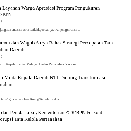
an Layanan Warga Apresiasi Program Pengukuran
R/BPN
26
jangnya antrean serta ketidakpastian jadwal pengukuran…
mut dan Wagub Surya Bahas Strategi Percepatan Tata
ahan Daerah
26
t – Kepala Kantor Wilayah Badan Pertanahan Nasional…
on Minta Kepala Daerah NTT Dukung Transformasi
anahan
26
nteri Agraria dan Tata Ruang/Kepala Badan…
dan Pemda Jabar, Kementerian ATR/BPN Perkuat
rupsi Tata Kelola Pertanahan
26