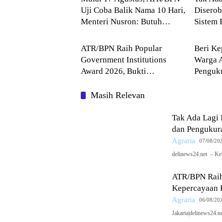
Uji Coba Balik Nama 10 Hari,
Diserob
Menteri Nusron: Butuh
Sistem 
Agraria
Agrari
Dukungan Pemda dan PPAT
Terjadw
ATR/BPN Raih Popular
Beri Ke
Government Institutions
Warga A
Award 2026, Bukti
Penguku
Kepercayaan Publik Terhadap
ATR/B
Komunikasi Kementerian
Masih Relevan
Tak Ada Lagi
dan Pengukur
Agraria
07/08/20
delinews24.net – Ke
ATR/BPN Raih 
Kepercayaan 
Agraria
06/08/20
Jakarta|delinews24.