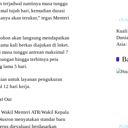
n terjadwal nantinya masa tunggu
mal tujuh hari, kemudian durasi
uanya akan terukur,” tegas Menteri
OL
Kuali
Dunia
emohon akan langsung mendapatkan
Asia:
ama kali berkas diajukan di loket.
Kalah
i masa tunggu antrean maksimal 7
Ba
pangan hingga terbitnya peta
 lama 5 hari.
aian untuk layanan pengukuran
 12 hari kerja.
st Out
h Wakil Menteri ATR/Wakil Kepala
Nusron menyatakan standar baru
terus dievaluasi berdasarkan
PUIS