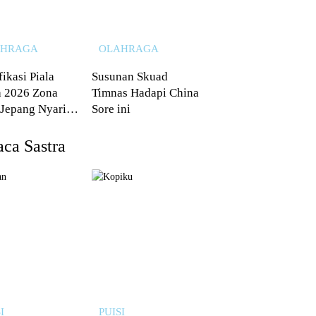
AHRAGA
OLAHRAGA
fikasi Piala
Susunan Skuad
 2026 Zona
Timnas Hadapi China
 Jepang Nyaris
Sore ini
 dari Australia
ca Sastra
I
PUISI