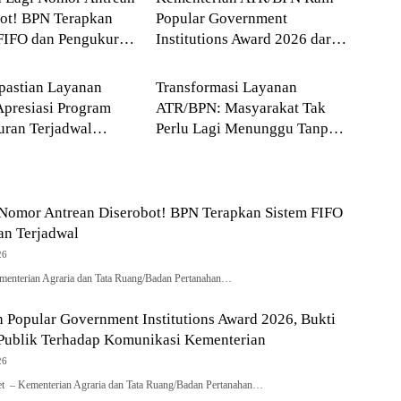
ot! BPN Terapkan
Popular Government
FIFO dan Pengukuran
Institutions Award 2026 dari
a
Agraria
al
The Iconomics
pastian Layanan
Transformasi Layanan
presiasi Program
ATR/BPN: Masyarakat Tak
ran Terjadwal
Perlu Lagi Menunggu Tanpa
PN
Kepastian
 Nomor Antrean Diserobot! BPN Terapkan Sistem FIFO
an Terjadwal
26
menterian Agraria dan Tata Ruang/Badan Pertanahan…
Popular Government Institutions Award 2026, Bukti
Publik Terhadap Komunikasi Kementerian
26
net – Kementerian Agraria dan Tata Ruang/Badan Pertanahan…