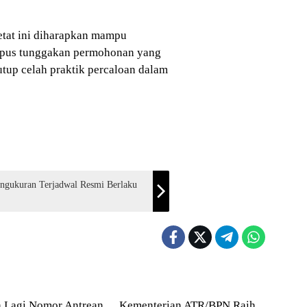
etat ini diharapkan mampu
pus tunggakan permohonan yang
tup celah praktik percaloan dalam
engukuran Terjadwal Resmi Berlaku
a
Agraria
a Lagi Nomor Antrean
Kementerian ATR/BPN Raih