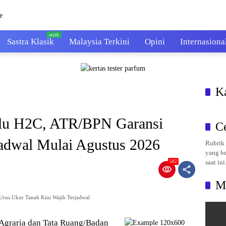
Sastra Klasik
Malaysia Terkini
Opini
Internasiona
K
erlu H2C, ATR/BPN Garansi
C
adwal Mulai Agustus 2026
Rubrik 
yang be
saat ini
582
M
Urus Ukur Tanah Kini Wajib Terjadwal
Agraria dan Tata Ruang/Badan