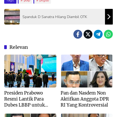
Tags:
pdip
pilgub
Spanduk D Sanatra Hilang Diambil OTK
Relevan
NASIONAL
NASIONAL
Presiden Prabowo
Pan dan Nasdem Non
Resmi Lantik Para
Aktifkan Anggota DPR
Dubes LBBP untuk
RI Yang Kontroversial
Negara Sahabat