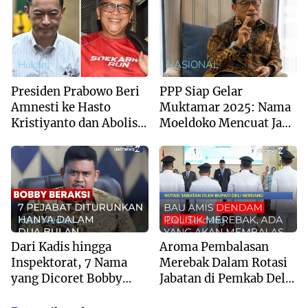
Hukum
NASIONAL
Presiden Prabowo Beri
PPP Siap Gelar
Amnesti ke Hasto
Muktamar 2025: Nama
Kristiyanto dan Abolisi
Moeldoko Mencuat Jadi
ke Tom Lembong
Ketum
Kota Medan
Deli Serdang
Dari Kadis hingga
Aroma Pembalasan
Inspektorat, 7 Nama
Merebak Dalam Rotasi
yang Dicoret Bobby
Jabatan di Pemkab Deli
Nasution dalam 2
Serdang