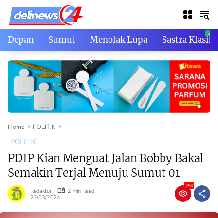
Skip
to
content
Depan
Sumut
Menolak Lupa
Sastra Klasik
Home
POLITIK
POLITIK
PDIP Kian Menguat Jalan Bobby Bakal
Semakin Terjal Menuju Sumut 01
258
Redaktur
2 Min Read
23/03/2024