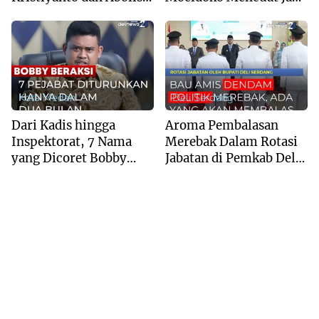
ke Tom Lembong
Ketum
Kota Medan
Deli Serdang
Dari Kadis hingga
Aroma Pembalasan
Inspektorat, 7 Nama
Merebak Dalam Rotasi
yang Dicoret Bobby
Jabatan di Pemkab Deli
Nasution dalam 2
Serdang
Bulan!