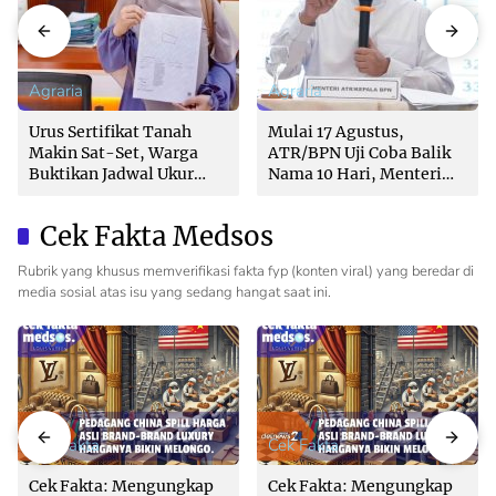
Agraria
Agraria
Urus Sertifikat Tanah
Mulai 17 Agustus,
Makin Sat-Set, Warga
ATR/BPN Uji Coba Balik
Buktikan Jadwal Ukur
Nama 10 Hari, Menteri
Langsung Ditentukan di
Nusron: Butuh Dukungan
Loket
Pemda dan PPAT
Cek Fakta Medsos
Rubrik yang khusus memverifikasi fakta fyp (konten viral) yang beredar di
media sosial atas isu yang sedang hangat saat ini.
Cek Fakta
Cek Fakta
Cek Fakta: Mengungkap
Cek Fakta: Mengungkap