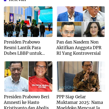
NASIONAL
NASIONAL
Presiden Prabowo
Pan dan Nasdem Non
Resmi Lantik Para
Aktifkan Anggota DPR
Dubes LBBP untuk
RI Yang Kontroversial
Negara Sahabat
Hukum
NASIONAL
Presiden Prabowo Beri
PPP Siap Gelar
Amnesti ke Hasto
Muktamar 2025: Nama
Kristiyanto dan Abolisi
Moeldoko Mencuat Jadi