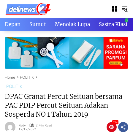
Skip
to
content
Depan
Sumut
Menolak Lupa
Sastra Klasik
Home
POLITIK
POLITIK
DPAC Granat Percut Seituan bersama
PAC PDIP Percut Seituan Adakan
Sosperda NO 1 Tahun 2019
224
Redy
2 Min Read
12/12/2021