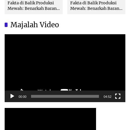
Fakta di Balik Produksi
Fakta di Balik Produksi
Mewah: Benarkah Barang
Mewah: Benarkah Barang
Brand Ternama Dibuat di
Brand Ternama Dibuat di
China?
China?
Majalah Video
Video
Player
00:00
04:52